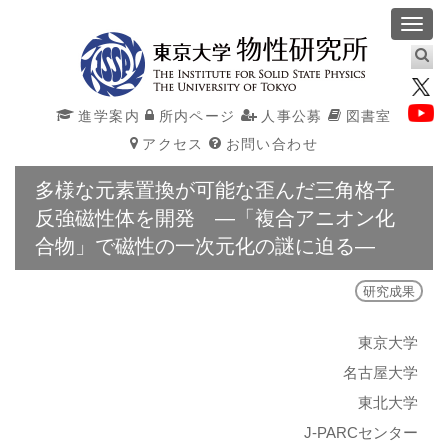
Toggl
navig
進学案内
所内ページ
人事公募
図書室
アクセス
お問い合わせ
多様な元素置換が可能な歪んだ三角格子
反強磁性体を開発 ―「複合アニオン化
合物」で磁性の一次元化の謎に迫る―
研究成果
東京大学
名古屋大学
東北大学
J-PARCセンター