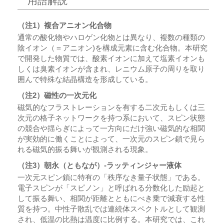
用語解説
（注1）複合アニオン化合物
通常の酸化物やハロゲン化物とは異なり、複数の種類の
陰イオン（＝アニオン)を構成元素に含む化合物。本研究
で開発した物質では、酸素イオンに加えて塩素イオンも
しくは臭素イオンが含まれ、レニウム原子の周りを取り
囲んで特殊な結晶構造を形成している。
（注2）磁性の一次元化
磁気的なフラストレーションを有する二次元もしくは三
次元の格子ネットワークを持つ系において、スピン状態
の競合や揺らぎによって一方向にだけ強い磁気的な相関
が実効的に働くことによって、一次元のスピン鎖で見ら
れる磁気的振る舞いが観測される現象。
（注3）朝永（ともなが）-ラッティンジャー液体
一次元スピン鎖に特有の「秩序なき量子状態」である。
電子スピンが「スピノン」と呼ばれる分数化した励起と
して振る舞い、相関が距離とともにべき乗で減衰する性
質を持つ。中性子散乱では連続体スペクトルとして観測
され、低温の比熱は温度に比例する。本研究では、これ