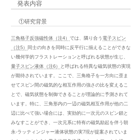
発表内容
①研究背景
三角格子反強磁性体（注4）
では、隣り合う
電子スピン
（注5）
同士の向きを同時に反平行に揃えることができな
い幾何学的フラストレーションと呼ばれる状態が生じ、
量子スピン液体（注6）
と呼ばれる特異な磁気状態の実現
が期待されています。ここで、三角格子を一方向に歪ま
せてスピン間の磁気的な相互作用の強さの比を変えるこ
とで、磁気状態を制御できることが理論的に予測されて
います。特に、三角形内の一辺の磁気相互作用が他の二
辺に比べて強い場合には、実効的に一次元のスピン鎖と
みなすことができ、一次元系に特有の磁気励起を伴う朝
永-ラッティンジャー液体状態の実7現が提案されていま