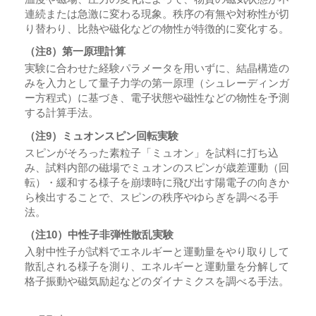
連続または急激に変わる現象。秩序の有無や対称性が切
り替わり、比熱や磁化などの物性が特徴的に変化する。
（注8）第一原理計算
実験に合わせた経験パラメータを用いずに、結晶構造の
みを入力として量子力学の第一原理（シュレーディンガ
ー方程式）に基づき、電子状態や磁性などの物性を予測
する計算手法。
（注9）ミュオンスピン回転実験
スピンがそろった素粒子「ミュオン」を試料に打ち込
み、試料内部の磁場でミュオンのスピンが歳差運動（回
転）・緩和する様子を崩壊時に飛び出す陽電子の向きか
ら検出することで、スピンの秩序やゆらぎを調べる手
法。
（注10）中性子非弾性散乱実験
入射中性子が試料でエネルギーと運動量をやり取りして
散乱される様子を測り、エネルギーと運動量を分解して
格子振動や磁気励起などのダイナミクスを調べる手法。