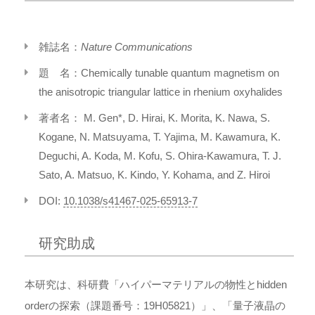
雑誌名：
Nature Communications
題 名：Chemically tunable quantum magnetism on
the anisotropic triangular lattice in rhenium oxyhalides
著者名： M. Gen*, D. Hirai, K. Morita, K. Nawa, S.
Kogane, N. Matsuyama, T. Yajima, M. Kawamura, K.
Deguchi, A. Koda, M. Kofu, S. Ohira-Kawamura, T. J.
Sato, A. Matsuo, K. Kindo, Y. Kohama, and Z. Hiroi
DOI:
10.1038/s41467-025-65913-7
研究助成
本研究は、科研費「ハイパーマテリアルの物性とhidden
orderの探索（課題番号：19H05821）」、「量子液晶の