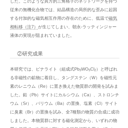
した。このような異方的三角格子のネットワークを持つ
従来の無機化合物では、結晶構造の局所的な歪みに起因
する付加的な磁気相互作用の存在のために、低温で
磁気
相転移（注7）
が生じてしまい、朝永-ラッティンジャー
液体の実現が阻まれていました。
②研究成果
本研究では、ピナライト（組成式Pb
WO
Cl
）と呼ばれ
3
5
2
る非磁性の鉱物に着目し、タングステン（W）を磁性元
素のレニウム（Re）に置き換えた物質群の開発を試みま
した。鉛（Pb）サイトにカルシウム（Ca）、ストロンチ
ウム（Sr）、バリウム（Ba）の置換、塩素（Cl）サイト
に臭素（Br）の置換を試み、全7種類の物質の合成に成功
しました。本物質群に対する磁化測定から、いずれの物