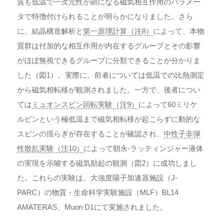
質も低温で一次元性が顕になる磁気相互作用のパラメー
タで特徴付けられることが明らかになりました。さら
に、結晶構造解析と
第一原理計算（注8）
によって、本物
質群は付加的な相互作用が内在するグループとその影響
がほぼ無視できるグループに分類できることが分かりま
した（図1）。実際に、前者については低温での比熱測定
から磁気相転移が観測されました。一方で、後者につい
ては
ミュオンスピン回転実験（注9）
によって60ミリケ
ルビンという極低温まで磁気相転移が起こらずに動的な
スピンの揺らぎが存在することが確認され、
中性子非弾
性散乱実験（注10）
によって朝永-ラッティンジャー液体
の実現を示唆する磁気励起の観測（図2）に成功しまし
た。これらの実験は、大強度陽子加速器施設（J-
PARC）の物質・生命科学実験施設（MLF）BL14
AMATERAS、Muon D1にて実施されました。