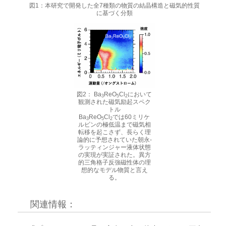
図1：本研究で開発した全7種類の物質の結晶構造と磁気的性質
に基づく分類
図2： Ba
ReO
Cl
において
3
5
2
観測された磁気励起スペク
トル
Ba
ReO
Cl
では60ミリケ
3
5
2
ルビンの極低温まで磁気相
転移を起こさず、長らく理
論的に予想されていた朝永-
ラッティンジャー液体状態
の実現が実証された。異方
的三角格子反強磁性体の理
想的なモデル物質と言え
る。
関連情報：