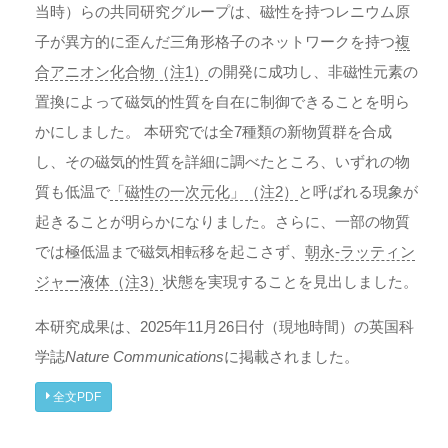
当時）らの共同研究グループは、磁性を持つレニウム原
子が異方的に歪んだ三角形格子のネットワークを持つ
複
合アニオン化合物（注1）
の開発に成功し、非磁性元素の
置換によって磁気的性質を自在に制御できることを明ら
かにしました。 本研究では全7種類の新物質群を合成
し、その磁気的性質を詳細に調べたところ、いずれの物
質も低温で
「磁性の一次元化」（注2）
と呼ばれる現象が
起きることが明らかになりました。さらに、一部の物質
では極低温まで磁気相転移を起こさず、
朝永-ラッティン
ジャー液体（注3）
状態を実現することを見出しました。
本研究成果は、2025年11月26日付（現地時間）の英国科
学誌
Nature Communications
に掲載されました。
全文PDF