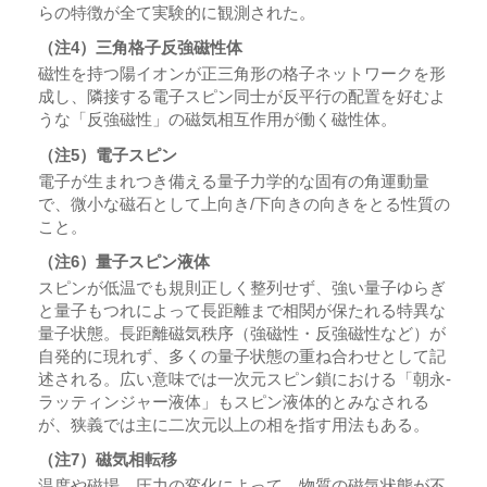
らの特徴が全て実験的に観測された。
（注4）三角格子反強磁性体
磁性を持つ陽イオンが正三角形の格子ネットワークを形
成し、隣接する電子スピン同士が反平行の配置を好むよ
うな「反強磁性」の磁気相互作用が働く磁性体。
（注5）電子スピン
電子が生まれつき備える量子力学的な固有の角運動量
で、微小な磁石として上向き/下向きの向きをとる性質の
こと。
（注6）量子スピン液体
スピンが低温でも規則正しく整列せず、強い量子ゆらぎ
と量子もつれによって長距離まで相関が保たれる特異な
量子状態。長距離磁気秩序（強磁性・反強磁性など）が
自発的に現れず、多くの量子状態の重ね合わせとして記
述される。広い意味では一次元スピン鎖における「朝永-
ラッティンジャー液体」もスピン液体的とみなされる
が、狭義では主に二次元以上の相を指す用法もある。
（注7）磁気相転移
温度や磁場、圧力の変化によって、物質の磁気状態が不