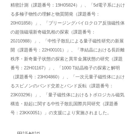
精密計測（課題番号：19H05824）」、「5d電子系におけ
る多極子物性の理解と物質開発（課題番号：
20H01858）」、「ブリージングパイロクロア反強磁性体
の超強磁場新奇磁気相の探索（課題番号：
20J10988）」、「中性子散乱による量子磁性研究の新展
開（課題番号：22H00101）」、「準結晶における長距離
秩序・新奇量子状態の探索と異常金属状態の研究（課題
番号：22H01167）」、「1000 T結晶格子の探索と解明
（課題番号：23H04860）」、「一次元量子磁性体におけ
るスピノンのバンド交差とバンド反転（課題番号：
23K03296）」、「量子磁性体におけるトポロジカル磁気
構造・励起に関する中性子散乱国際共同研究（課題番
号：23KK0051）」の支援により実施されました。