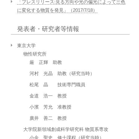
「プレスリリース:見る方向や光の偏光によって三色
に変化する物質を発見」（2017/7/18）
発表者・研究者等情報
東京大学
物性研究所
厳 正輝 助教
河村 光晶 助教（研究当時）
松尾 晶 技術専門職員
金道 浩一 教授
小濱 芳允 准教授
廣井 善二 教授
大学院新領域創成科学研究科 物質系専攻
小金 聖史 修士課程（研究当時）