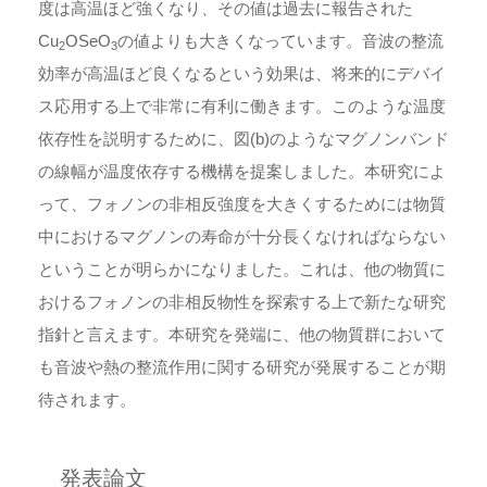
度は高温ほど強くなり、その値は過去に報告された
Cu
OSeO
の値よりも大きくなっています。音波の整流
2
3
効率が高温ほど良くなるという効果は、将来的にデバイ
ス応用する上で非常に有利に働きます。このような温度
依存性を説明するために、図(b)のようなマグノンバンド
の線幅が温度依存する機構を提案しました。本研究によ
って、フォノンの非相反強度を大きくするためには物質
中におけるマグノンの寿命が十分長くなければならない
ということが明らかになりました。これは、他の物質に
おけるフォノンの非相反物性を探索する上で新たな研究
指針と言えます。本研究を発端に、他の物質群において
も音波や熱の整流作用に関する研究が発展することが期
待されます。
発表論文