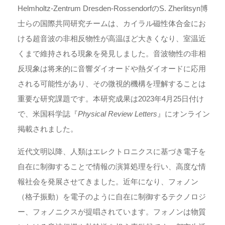
Helmholtz-Zentrum Dresden-RossendorfのS. Zherlitsyn博
士らの国際共同研究チームは、カイラル磁性体合金にお
ける超音波の非相反物性が高温ほど大きくなり、室温近
くまで維持される現象を発見しました。音波物性の非相
反現象は将来的に音響ダイオードや熱ダイオードに応用
される可能性があり、その微視的機構を理解することは
重要な研究課題です。本研究成果は2023年4月25日付け
で、米国科学誌『
Physical Review Letters
』にオンライン
掲載されました。
近代文明以降、人類はエレクトロニクスに基づき電子を
自在に制御することで情報の演算処理を行い、高度な情
報社会を発展させてきました。近年になり、フォノン
（格子振動）を電子のように自在に制御するテクノロジ
ー、フォノニクスが提唱されています。フォノンは物質