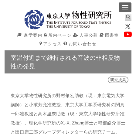
Toggl
navig
進学案内
所内ページ
人事公募
図書室
アクセス
お問い合わせ
室温付近まで維持される音波の非相反物
性の発見
研究成果
東京大学物性研究所の野村肇宏助教（現：東京電気大学
講師）と小濱芳允准教授、東京大学工学系研究科の関真
一郎准教授と高木里奈助教（現：東京大学物性研究所准
教授）、理化学研究所のX.-X. Zhang博士と軽部皓介博士
と田口康二郎グループディレクターらの研究チーム、