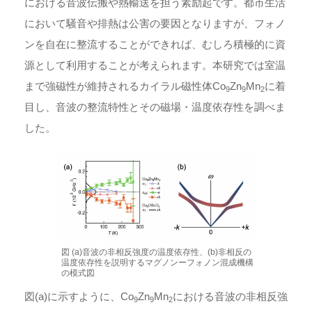
における音波伝搬や熱輸送を担う素励起です。都市生活
において騒音や排熱は公害の要因となりますが、フォノ
ンを自在に整流することができれば、むしろ積極的に資
源として利用することが考えられます。本研究では室温
まで強磁性が維持されるカイラル磁性体Co
Zn
Mn
に着
9
9
2
目し、音波の整流特性とその磁場・温度依存性を調べま
した。
図 (a)音波の非相反強度の温度依存性、(b)非相反の
温度依存性を説明するマグノンーフォノン混成機構
の模式図
図(a)に示すように、Co
Zn
Mn
における音波の非相反強
9
9
2