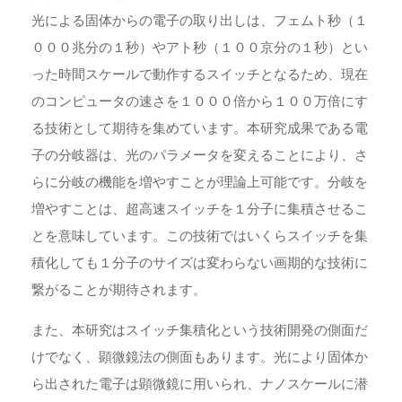
光による固体からの電子の取り出しは、フェムト秒（１
０００兆分の１秒）やアト秒（１００京分の１秒）とい
った時間スケールで動作するスイッチとなるため、現在
のコンピュータの速さを１０００倍から１００万倍にす
る技術として期待を集めています。本研究成果である電
子の分岐器は、光のパラメータを変えることにより、さ
らに分岐の機能を増やすことが理論上可能です。分岐を
増やすことは、超高速スイッチを１分子に集積させるこ
とを意味しています。この技術ではいくらスイッチを集
積化しても１分子のサイズは変わらない画期的な技術に
繋がることが期待されます。
また、本研究はスイッチ集積化という技術開発の側面だ
けでなく、顕微鏡法の側面もあります。光により固体か
ら出された電子は顕微鏡に用いられ、ナノスケールに潜