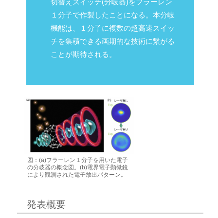
切替えスイッチ(分岐器)をフラーレン
１分子で作製したことになる。本分岐
機能は、１分子に複数の超高速スイッ
チを集積できる画期的な技術に繋がる
ことが期待される。
図：(a)フラーレン１分子を用いた電子
の分岐器の概念図。(b)電界電子顕微鏡
により観測された電子放出パターン。
発表概要