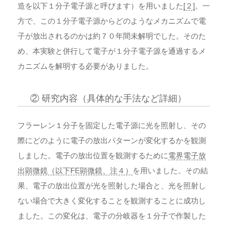
造を以下１分子電子源と呼びます）を用いました
[２]
。一
方で、この１分子電子源からどのようなメカニズムで電
子が放出されるのかは約７０年間未解明でした。そのた
め、本実験と併行して電子が１分子電子源を通過するメ
カニズムを解明する必要がありました。
② 研究内容（具体的な手法など詳細）
フラーレン１分子を固定した電子源に光を照射し、その
際にどのように電子の放出パターンが変化するかを観測
しました。電子の放出位置を観測するために
電界電子放
出顕微鏡（以下FE顕微鏡、注４）
を用いました。その結
果、電子の放出位置が光を照射した場合と、光を照射し
ない場合で大きく変化することを観測することに成功し
ました。この変化は、電子の分岐器を１分子で作製した