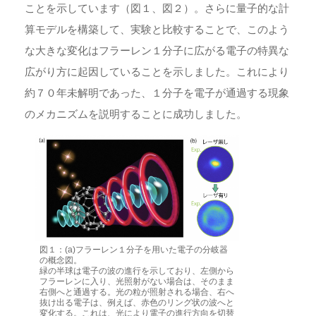
ことを示しています（図１、図２）。さらに量子的な計
算モデルを構築して、実験と比較することで、このよう
な大きな変化はフラーレン１分子に広がる電子の特異な
広がり方に起因していることを示しました。これにより
約７０年未解明であった、１分子を電子が通過する現象
のメカニズムを説明することに成功しました。
図１：(a)フラーレン１分子を用いた電子の分岐器
の概念図。
緑の半球は電子の波の進行を示しており、左側から
フラーレンに入り、光照射がない場合は、そのまま
右側へと通過する。光の粒が照射される場合、右へ
抜け出る電子は、例えば、赤色のリング状の波へと
変化する。これは、光により電子の進行方向を切替