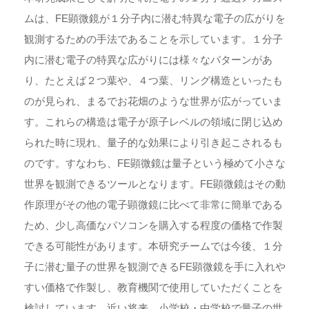
ムは、FE顕微鏡が１分子内に潜む特異な電子の広がりを
観測するための手法であることを示しています。１分子
内に潜む電子の特異な広がりには様々なパターンがあ
り、たとえば２つ葉や、４つ葉、リング構造といったも
のが見られ、まるでお花畑のような世界が広がっていま
す。これらの構造は電子が原子レベルの領域に閉じ込め
られた時に現れ、量子的な効果により引き起こされるも
のです。すなわち、FE顕微鏡は量子という極めて小さな
世界を観測できるツールとなります。FE顕微鏡はその動
作原理がその他の電子顕微鏡に比べて非常に簡単である
ため、少し高価なパソコンを購入する程度の価格で作製
できる可能性があります。本研究チームでは今後、１分
子に潜む量子の世界を観測できるFE顕微鏡を手に入れや
すい価格で作製し、教育機関で使用していただくことを
検討しています。近い将来、小学校・中学校で量子の世