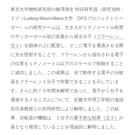
東京大学物性研究所の柳澤啓史 特任研究員（研究当時：
ドイツLudwig-Maximillians大学 DFGプロジェクトリー
ダー）らの研究チームは、大きさが１ナノメートル程度
のサッカーボール状の炭素から成る分子（
フラーレン、
注１
）を固体の上に配置し、そこに電子を通過させる際
に光を照射することで、フラーレンから放出される電子
の位置を１ナノメートル以下のスケールで制御すること
に成功しました。この成果は、光で動作する電子の分岐
器をフラーレン１分子で作製できることを示していま
す。さらに約７０年間未解明であった、電子が１分子を
通過するメカニズムについて、近畿大学理工学部の鬼頭
宏任准教授との共同研究により解明しました。この結
果、分岐器の機能は、１分子の
量子的な効果（注２）
が
基となり発現していることを理論的に解明しました。