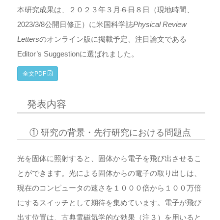
本研究成果は、２０２３年３月
６日
８日（現地時間、
2023/3/8公開日修正）に米国科学誌
Physical Review
Letters
のオンライン版に掲載予定、注目論文である
Editor’s Suggestionに選ばれました。
全文PDF
発表内容
① 研究の背景・先行研究における問題点
光を固体に照射すると、固体から電子を飛び出させるこ
とができます。光による固体からの電子の取り出しは、
現在のコンピュータの速さを１０００倍から１００万倍
にするスイッチとして期待を集めています。電子が飛び
出す位置は、
古典電磁気学的な効果（注３）
を用いると