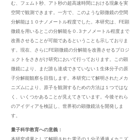
む、フェムト秒、アト秒の超高速時間における現象を実
空間で観測できます。一方で、このような顕微鏡の空間
分解能は１０ナノメートル程度でした。本研究は、FE顕
微鏡を用いるとこの分解能を０.３ナノメートル程度まで
改善させることが可能であるということも示しておりま
す。現在、さらにFE顕微鏡の分解能を改善させるプロジ
ェクトをさきがけ研究において行っております。この顕
微鏡により、まだ誰も達成できていない１生体分子の原
子分解能観察を目指します。本研究にて解明されたメカ
ニズムにより、原子を観測するための方法は１つではな
く、いくつかあることが見えてきています。今後それら
のアイディアを検証し、世界初の顕微鏡法を開発しま
す。
量子科学教育への意義：
本研究成果として解明された電子の１分子通過メカニズ