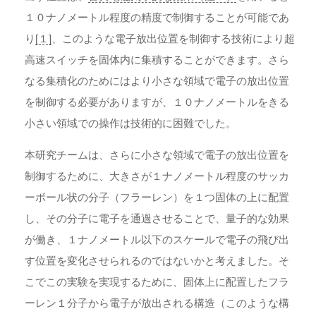
１０ナノメートル程度の精度で制御することが可能であ
り
[１]
、このような電子放出位置を制御する技術により超
高速スイッチを固体内に集積することができます。さら
なる集積化のためにはより小さな領域で電子の放出位置
を制御する必要がありますが、１０ナノメートルをきる
小さい領域での操作は技術的に困難でした。
本研究チームは、さらに小さな領域で電子の放出位置を
制御するために、大きさが１ナノメートル程度のサッカ
ーボール状の分子（フラーレン）を１つ固体の上に配置
し、その分子に電子を通過させることで、量子的な効果
が働き、１ナノメートル以下のスケールで電子の飛び出
す位置を変化させられるのではないかと考えました。そ
こでこの実験を実現するために、固体上に配置したフラ
ーレン１分子から電子が放出される構造（このような構