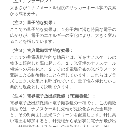
（注１）フラーレン：
大きさが１ナノメートル程度のサッカーボール状の炭素
から成る分子。
（注２）量子的な効果：
ここでの量子的な効果は、１分子内に潜む特異な電子の
広がりが、電子のエネルギーの変化により、大きく変わ
ることを指しています。
（注３）古典電磁気学的な効果：
ここでの典電磁気学的な効果とは、光をナノスケールの
物体に照射した際に起こる、１．光電場のナノスケール
領域への局在化と、２．その光電場分布の光パラメータ
変調による制御性のことを示しています。これらはプラ
ズモニクス効果とも呼ばれていて、量子性を伴わない古
典的な現象として説明できます。
（注４）電界電子放出顕微鏡（FE顕微鏡）：
電界電子放出顕微鏡は電子顕微鏡の一種です。この顕微
鏡法では、ナノスケールに先端が先鋭化された金属針
と、その対向面に蛍光スクリーンを配置します。針に高
い電圧を印加すると、針先端から放射状に電子が飛び出
し、針先端のナノスケールの情報を拡大します。そし