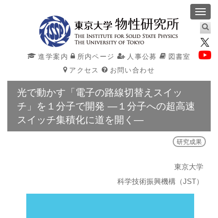
Toggl
navig
進学案内
所内ページ
人事公募
図書室
アクセス
お問い合わせ
光で動かす「電子の路線切替えスイッ
チ」を１分子で開発 ―１分子への超高速
スイッチ集積化に道を開く―
研究成果
東京大学
科学技術振興機構（JST）