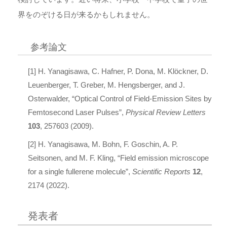
界をのぞける日が来るかもしれません。
参考論文
[1] H. Yanagisawa, C. Hafner, P. Dona, M. Klöckner, D.
Leuenberger, T. Greber, M. Hengsberger, and J.
Osterwalder, “Optical Control of Field-Emission Sites by
Femtosecond Laser Pulses”,
Physical Review Letters
103
, 257603 (2009).
[2] H. Yanagisawa, M. Bohn, F. Goschin, A. P.
Seitsonen, and M. F. Kling, “Field emission microscope
for a single fullerene molecule”,
Scientific Reports
12
,
2174 (2022).
発表者