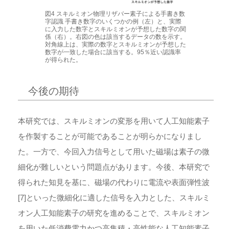
図4 スキルミオン物理リザバー素子による手書き数
字認識 手書き数字のいくつかの例（左）と、実際
に入力した数字とスキルミオンが予想した数字の関
係（右）。右図の色は該当するデータの数を示す。
対角線上は、実際の数字とスキルミオンが予想した
数字が一致した場合に該当する。95％近い認識率
が得られた。
今後の期待
本研究では、スキルミオンの変形を用いて人工知能素子
を作製することが可能であることが明らかになりまし
た。一方で、今回入力信号として用いた磁場は素子の微
細化が難しいという問題点があります。今後、本研究で
得られた知見を基に、磁場の代わりに電流や表面弾性波
[7]といった微細化に適した信号を入力とした、スキルミ
オン人工知能素子の研究を進めることで、スキルミオン
を用いた低消費電力かつ高集積・高性能な人工知能素子