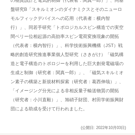
の物質設計と電気的制御（代表者：関真一郎）」、同基
盤研究B「スキルミオンのダイナミクスとそのニューロ
モルフィックデバイスへの応用（代表者：横内智
行）」、同若手研究「トポロジカルスピン構造での実空
間ベリー位相起源の高効率スピン電荷変換現象の開拓
（代表者：横内智行）」、科学技術振興機構（JST）戦
略的創造研究推進事業個人型研究（さきがけ）「磁気構
造と電子構造のトポロジーを利用した巨大創発電磁場の
生成と制御（研究者：関真一郎）」、「磁気スキルミオ
ン素子の構築と新規材料探索（研究者：葛西伸哉）」、
「イメージング分光による非相反量子輸送物質の開拓
（研究者：小川直毅）」、旭硝子財団、村田学術振興財
団による助成を受けて行われました。
(公開日: 2022年10月03日)