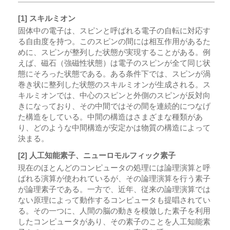
[1] スキルミオン
固体中の電子は、スピンと呼ばれる電子の自転に対応す
る自由度を持つ。このスピンの間には相互作用があるた
めに、スピンが整列した状態が実現することがある。例
えば、磁石（強磁性状態）は電子のスピンが全て同じ状
態にそろった状態である。ある条件下では、スピンが渦
巻き状に整列した状態のスキルミオンが生成される。ス
キルミオンでは、中心のスピンと外側のスピンが反対向
きになっており、その中間ではその間を連続的につなげ
た構造をしている。中間の構造はさまざまな種類があ
り、どのような中間構造が安定かは物質の構造によって
決まる。
[2] 人工知能素子、ニューロモルフィック素子
現在のほとんどのコンピュータの処理には論理演算と呼
ばれる演算が使われているが、その論理演算を行う素子
が論理素子である。一方で、近年、従来の論理演算では
ない原理によって動作するコンピュータも提唱されてい
る。その一つに、人間の脳の動きを模倣した素子を利用
したコンピュータがあり、その素子のことを人工知能素