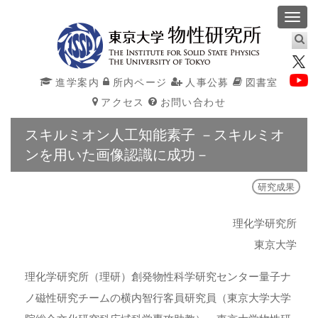
Toggl
navig
進学案内
所内ページ
人事公募
図書室
アクセス
お問い合わせ
スキルミオン人工知能素子 －スキルミオ
ンを用いた画像認識に成功－
研究成果
理化学研究所
東京大学
理化学研究所（理研）創発物性科学研究センター量子ナ
ノ磁性研究チームの横内智行客員研究員（東京大学大学