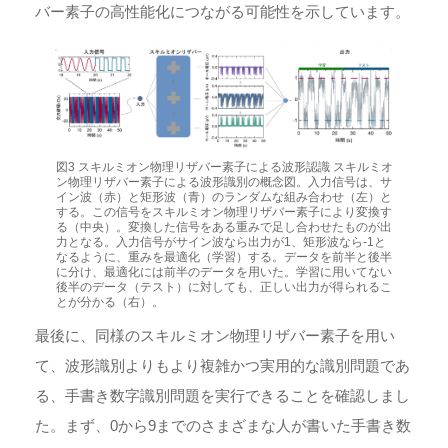
バー素子の高性能化につながる可能性を示しています。
図3 スキルミオン物理リザバー素子による波形認識 スキルミオ
ン物理リザバー素子による波形識別の概念図。入力信号は、サ
イン波（赤）と矩形波（青）のランダムな組み合わせ（左）と
する。この信号をスキルミオン物理リザバー素子により変換す
る（中央）。変換した信号をある重みで足し合わせたものが出
力となる。入力信号がサイン波なら出力が1、矩形波なら-1と
なるように、重みを最適化（学習）する。データを前半と後半
に分け、最適化には前半のデータを用いた。学習に用いてない
後半のデータ（テスト）に対しても、正しい出力が得られるこ
とが分かる（右）。
最後に、同様のスキルミオン物理リザバー素子を用い
て、波形識別よりもより複雑かつ実用的な識別問題であ
る、手書き数字識別問題を実行できることを確認しまし
た。まず、0から9までのさまざまな人が書いた手書き数