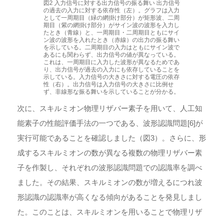
図2 入力信号に対する出力信号の振る舞い 出力信号
の過去の入力に対する依存性（左）。グラフは入力
として一周期目（緑の網掛け部分）が矩形波、二周
期目（紫の網掛け部分）がサイン波の波形を入力し
たとき（青線）と、一周期目・二周期目ともにサイ
ン波の波形を入れたとき（赤線）の出力の振る舞い
を示している。二周期目の入力はともにサイン波で
あるにも関わらず、出力信号の値が異なっている。
これは、一周期目に入力した波形が異なるためであ
り、出力信号が過去の入力にも依存していることを
示している。入力信号の大きさに対する電圧の依存
性（右）。出力信号は入力信号の大きさに比例せ
ず、非線形な振る舞いを示していることが分かる。
次に、スキルミオン物理リザバー素子を用いて、人工知
能素子の性能評価手法の一つである、波形認識問題[6]が
実行可能であることを確認しました（図3）。さらに、形
成するスキルミオンの数が異なる複数の物理リザバー素
子を作製し、それぞれの波形認識問題での認識率を調べ
ました。その結果、スキルミオンの数が増えるにつれ波
形認識の認識率が高くなる傾向があることを発見しまし
た。このことは、スキルミオンを用いることで物理リザ