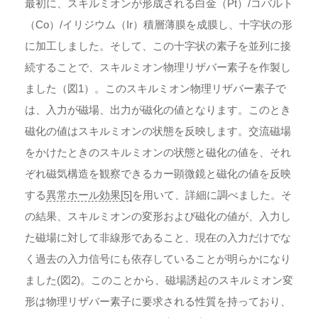
最初に、スキルミオンが形成される白金（Pt）/コバルト
（Co）/イリジウム（Ir）積層薄膜を成膜し、十字状の形
に加工しました。そして、この十字状の素子を並列に接
続することで、スキルミオン物理リザバー素子を作製し
ました（図1）。このスキルミオン物理リザバー素子で
は、入力が磁場、出力が磁化の値となります。このとき
磁化の値はスキルミオンの状態を反映します。交流磁場
をかけたときのスキルミオンの状態と磁化の値を、それ
ぞれ磁気構造を観察できるカー顕微鏡と磁化の値を反映
する
異常ホール効果[5]
を用いて、詳細に調べました。そ
の結果、スキルミオンの変形および磁化の値が、入力し
た磁場に対して非線形であること、現在の入力だけでな
く過去の入力信号にも依存していることが明らかになり
ました(図2)。このことから、磁場誘起のスキルミオン変
形は物理リザバー素子に要求される性質を持っており、