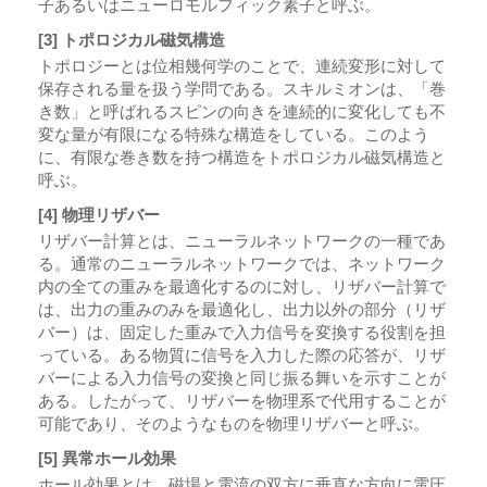
子あるいはニューロモルフィック素子と呼ぶ。
[3] トポロジカル磁気構造
トポロジーとは位相幾何学のことで、連続変形に対して
保存される量を扱う学問である。スキルミオンは、「巻
き数」と呼ばれるスピンの向きを連続的に変化しても不
変な量が有限になる特殊な構造をしている。このよう
に、有限な巻き数を持つ構造をトポロジカル磁気構造と
呼ぶ。
[4] 物理リザバー
リザバー計算とは、ニューラルネットワークの一種であ
る。通常のニューラルネットワークでは、ネットワーク
内の全ての重みを最適化するのに対し、リザバー計算で
は、出力の重みのみを最適化し、出力以外の部分（リザ
バー）は、固定した重みで入力信号を変換する役割を担
っている。ある物質に信号を入力した際の応答が、リザ
バーによる入力信号の変換と同じ振る舞いを示すことが
ある。したがって、リザバーを物理系で代用することが
可能であり、そのようなものを物理リザバーと呼ぶ。
[5] 異常ホール効果
ホール効果とは、磁場と電流の双方に垂直な方向に電圧