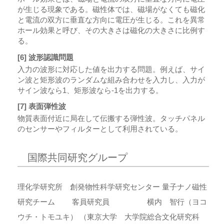
が生じる現象である。磁性体では、磁場がなくても磁化
と電流の双方に垂直な方向に電圧が生じる。これを異常
ホール効果と呼び、その大きさは磁化の大きさに比例す
る。
[6] 波形認識問題
入力の波形に対応した値を出力する問題。例えば、サイ
ン波と矩形波のランダムな組み合わせを入力し、入力が
サイン波なら1、矩形波なら-1を出力する。
[7] 表面弾性波
物質表面付近に局在して伝搬する弾性波。タッチパネル
のセンサーやフィルターとして利用されている。
国際共同研究グループ
理化学研究所 創発物性科学研究センター 量子ナノ磁性
研究チーム 客員研究員 横内 智行（ヨコ
ウチ・トモユキ） （東京大学 大学院総合文化研究科