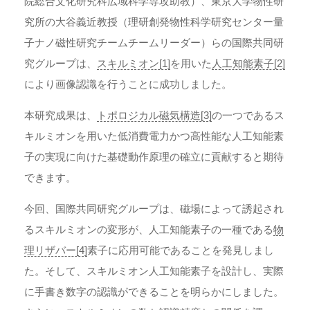
院総合文化研究科広域科学専攻助教）、東京大学物性研
究所の大谷義近教授（理研創発物性科学研究センター量
子ナノ磁性研究チームチームリーダー）らの国際共同研
究グループは、
スキルミオン[1]
を用いた
人工知能素子[2]
により画像認識を行うことに成功しました。
本研究成果は、
トポロジカル磁気構造[3]
の一つであるス
キルミオンを用いた低消費電力かつ高性能な人工知能素
子の実現に向けた基礎動作原理の確立に貢献すると期待
できます。
今回、国際共同研究グループは、磁場によって誘起され
るスキルミオンの変形が、人工知能素子の一種である
物
理リザバー[4]
素子に応用可能であることを発見しまし
た。そして、スキルミオン人工知能素子を設計し、実際
に手書き数字の認識ができることを明らかにしました。