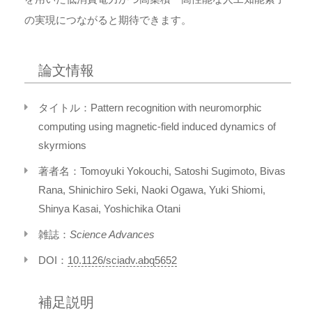
の実現につながると期待できます。
論文情報
タイトル：Pattern recognition with neuromorphic
computing using magnetic-field induced dynamics of
skyrmions
著者名：Tomoyuki Yokouchi, Satoshi Sugimoto, Bivas
Rana, Shinichiro Seki, Naoki Ogawa, Yuki Shiomi,
Shinya Kasai, Yoshichika Otani
雑誌：
Science Advances
DOI：
10.1126/sciadv.abq5652
補足説明