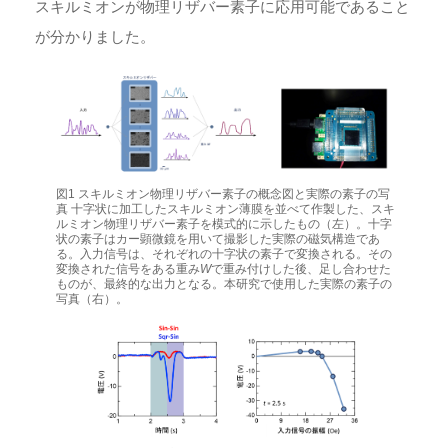
スキルミオンが物理リザバー素子に応用可能であること
が分かりました。
図1 スキルミオン物理リザバー素子の概念図と実際の素子の写
真 十字状に加工したスキルミオン薄膜を並べて作製した、スキ
ルミオン物理リザバー素子を模式的に示したもの（左）。十字
状の素子はカー顕微鏡を用いて撮影した実際の磁気構造であ
る。入力信号は、それぞれの十字状の素子で変換される。その
変換された信号をある重み
W
で重み付けした後、足し合わせた
ものが、最終的な出力となる。本研究で使用した実際の素子の
写真（右）。