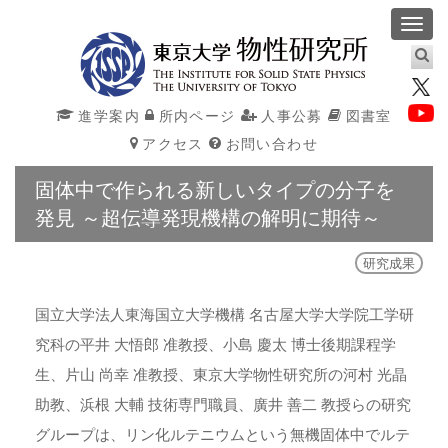
Toggl
navig
進学案内
所内ページ
人事公募
図書室
アクセス
お問い合わせ
固体中で作られる新しいタイプの分子を
発見 ～超伝導発現機構の解明に期待～
研究成果
国立大学法人東海国立大学機構 名古屋大学大学院工学研
究科の平井 大悟郎 准教授、小島 慶太 博士後期課程学
生、片山 尚幸 准教授、東京大学物性研究所の河村 光晶
助教、浜根 大輔 技術専門職員、廣井 善二 教授らの研究
グループは、リン化ルテニウムという無機固体中でルテ