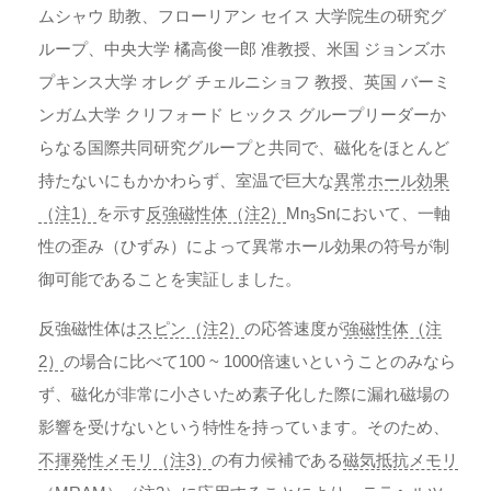
ムシャウ 助教、フローリアン セイス 大学院生の研究グ
ループ、中央大学 橘高俊一郎 准教授、米国 ジョンズホ
プキンス大学 オレグ チェルニショフ 教授、英国 バーミ
ンガム大学 クリフォード ヒックス グループリーダーか
らなる国際共同研究グループと共同で、磁化をほとんど
持たないにもかかわらず、室温で巨大な
異常ホール効果
（注1）
を示す
反強磁性体（注2）
Mn
Snにおいて、一軸
3
性の歪み（ひずみ）によって異常ホール効果の符号が制
御可能であることを実証しました。
反強磁性体は
スピン（注2）
の応答速度が
強磁性体（注
2）
の場合に比べて100 ~ 1000倍速いということのみなら
ず、磁化が非常に小さいため素子化した際に漏れ磁場の
影響を受けないという特性を持っています。そのため、
不揮発性メモリ（注3）
の有力候補である
磁気抵抗メモリ