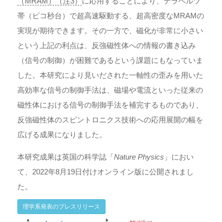
（MRAM）（注3）
に応用することにより、テラヘルツ
帯（ピコ秒台）で超高速駆動する、超高密度なMRAMの
実現が期待できます。その一方で、磁化が非常に小さい
という上記の利点は、反強磁性体への情報の書き込み
（信号の制御）が困難であるという課題にもなっていま
した。本研究により見いだされた一軸性の歪みを用いた
高効率な信号の制御手法は、磁場や電流といった従来の
磁性体における信号の制御手法を補完するものであり、
反強磁性体のスピントロニクス技術への応用展開の幅を
広げる成果になりました。
本研究成果は英国の科学誌「
Nature Physics
」におい
て、2022年8月19日付けオンライン版に公開されまし
た。
理学系発表のプレスリリース