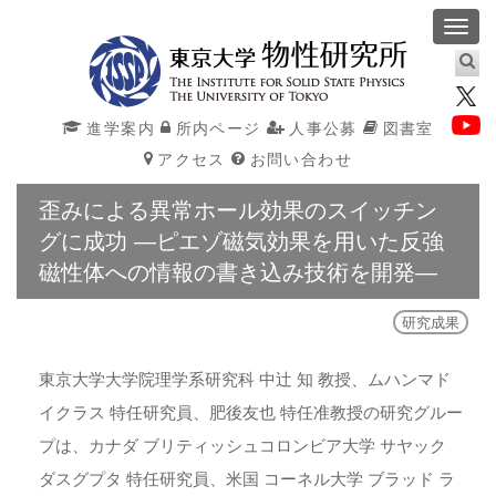
Toggl
navig
進学案内
所内ページ
人事公募
図書室
アクセス
お問い合わせ
歪みによる異常ホール効果のスイッチン
グに成功 ―ピエゾ磁気効果を用いた反強
磁性体への情報の書き込み技術を開発―
研究成果
東京大学大学院理学系研究科 中辻 知 教授、ムハンマド
イクラス 特任研究員、肥後友也 特任准教授の研究グルー
プは、カナダ ブリティッシュコロンビア大学 サヤック
ダスグプタ 特任研究員、米国 コーネル大学 ブラッド ラ