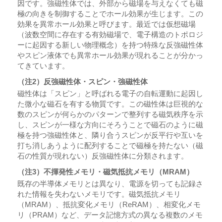
因です。強磁性体では、外部から磁場を与えなくても磁
極の向きを制御することでホール効果が生じます。この
効果を異常ホール効果と呼びます。最近では仮想磁場
（波数空間に存在する有効磁場で、電子構造のトポロジ
ーに起因する新しい物理概念）を持つ特殊な反強磁性体
やスピン液体でも異常ホール効果が現れることが分かっ
てきています。
（注2）反強磁性体・スピン・強磁性体
磁性体は「スピン」と呼ばれる電子の自転運動に起因し
た微小な磁石を有する物質です。この磁性体は巨視的な
数のスピンが何らかのパターンで整列する磁気秩序を示
し、スピンが一様な方向にそろうことで磁石のように磁
極を持つ強磁性体と、隣り合うスピンが反平行や互いを
打ち消しあうように配列することで磁極を持たない（磁
石の性質が現れない）反強磁性体に分類されます。
（注3）不揮発性メモリ・磁気抵抗メモリ（MRAM）
既存の半導体メモリとは異なり、電源を切っても記録さ
れた情報を失わないメモリです。磁気抵抗メモリ
（MRAM）、抵抗変化メモリ（ReRAM）、相変化メモ
リ（PRAM）など、データ記憶方式の異なる複数のメモ