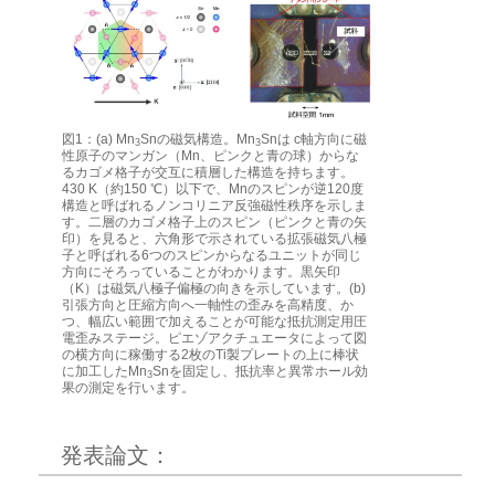
図1：(a) Mn
Snの磁気構造。Mn
Snは c軸方向に磁
3
3
性原子のマンガン（Mn、ピンクと青の球）からな
るカゴメ格子が交互に積層した構造を持ちます。
430 K（約150 ℃）以下で、Mnのスピンが逆120度
構造と呼ばれるノンコリニア反強磁性秩序を示しま
す。二層のカゴメ格子上のスピン（ピンクと青の矢
印）を見ると、六角形で示されている拡張磁気八極
子と呼ばれる6つのスピンからなるユニットが同じ
方向にそろっていることがわかります。黒矢印
（K）は磁気八極子偏極の向きを示しています。(b)
引張方向と圧縮方向へ一軸性の歪みを高精度、か
つ、幅広い範囲で加えることが可能な抵抗測定用圧
電歪みステージ。ピエゾアクチュエータによって図
の横方向に稼働する2枚のTi製プレートの上に棒状
に加工したMn
Snを固定し、抵抗率と異常ホール効
3
果の測定を行います。
発表論文：