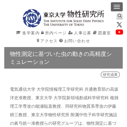
Toggl
navig
進学案内
所内ページ
人事公募
図書室
アクセス
お問い合わせ
物性測定に基づいた虫の動きの高精度シ
ミュレーション
研究成果
電気通信大学 大学院情報理工学研究科 共通教育部の高坂
洋史准教授、東京大学 大学院新領域創成科学研究科 複雑
理工学専攻の能瀬聡直教授、同研究科物質系専攻の伊藤
耕三教授、東京大学物性研究所 附属中性子科学研究施設
の眞弓皓一准教授らの研究グループは、物性測定に基づ