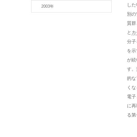
した
2003年
別の
質群
と
カ
分子
を示す
が続
す。
的な
くな
電子
に再
る第