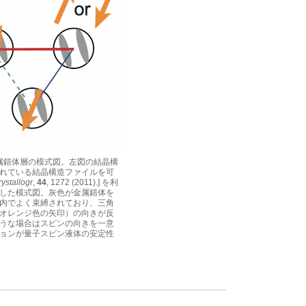
属錯体層の模式図。左図の結晶構
で提供されている結晶構造ファイルを可
rystallogr
,
44
, 1272 (2011).] を利
した模式図。灰色が金属錯体を
内でよく束縛されており、三角
オレンジ色の矢印）の向きが反
うな場合はスピンの向きを一意
ョンが量子スピン液体の安定性