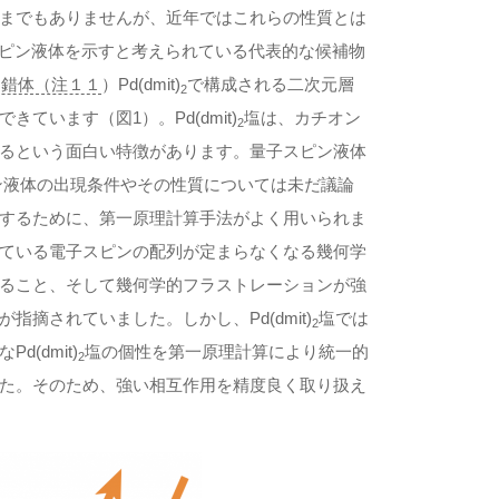
までもありませんが、近年ではこれらの性質とは
スピン液体を示すと考えられている代表的な候補物
属錯体（注１１
）Pd(dmit)
で構成される二次元層
2
ています（図1）。Pd(dmit)
塩は、カチオン
2
るという面白い特徴があります。量子スピン液体
ピン液体の出現条件やその性質については未だ議論
するために、第一原理計算手法がよく用いられま
ている電子スピンの配列が定まらなくなる幾何学
ること、そして幾何学的フラストレーションが強
摘されていました。しかし、Pd(dmit)
塩では
2
(dmit)
塩の個性を第一原理計算により統一的
2
た。そのため、強い相互作用を精度良く取り扱え