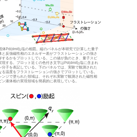
体Pd(dmit)
塩の相図。縦のパネルが本研究で計算した量子
2
体と反強磁性相のエネルギー差がフラストレーションの強さ
存するかをプロットしている。この値が負のとき、量子スピ
現する。プロット近くの色付き文字はPd(dmit)
塩に含まれ
2
ン分子を表記している。下のパネルでは、実験で観測された
なる温度をフラストレーションの強さでプロットしている。
レンジで塗られた領域は、それぞれ実験で観測された磁性相
ピン液体相の実現領域を簡易的に表現している。