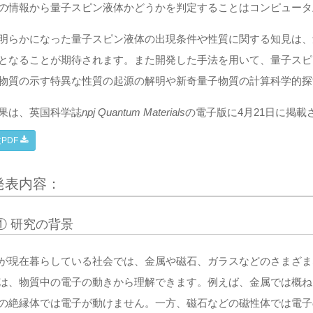
の情報から量子スピン液体かどうかを判定することはコンピュータ
明らかになった量子スピン液体の出現条件や性質に関する知見は、
となることが期待されます。また開発した手法を用いて、量子スピ
物質の示す特異な性質の起源の解明や新奇量子物質の計算科学的探
果は、英国科学誌
npj Quantum Materials
の電子版に4月21日に掲載
PDF
発表内容：
① 研究の背景
が現在暮らしている社会では、金属や磁石、ガラスなどのさまざま
は、物質中の電子の動きから理解できます。例えば、金属では概ね
の絶縁体では電子が動けません。一方、磁石などの磁性体では電子