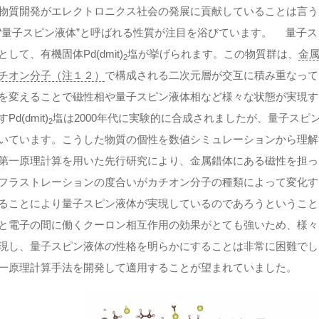
物質開発がエレクトロニクス社会の発展に貢献していることは言う
“量子スピン液体”と呼ばれる性質が注目を浴びています。 量子
として、有機固体Pd(dmit)
塩が挙げられます。この物質群は、
金
2
チオン分子（注１２）
で構成される二次元層が交互に積み重なってでき
を変えることで磁性相や量子スピン液体相など様々な状態が実現す
Pd(dmit)
塩は2000年代に実験的に合成されましたが、量子ス
2
いています。こうした物質の個性を数値シミュレーションから理解
第一原理計算を用いた先行研究により、金属錯体にある磁性を担っ
フラストレーションの度合いがカチオン分子の種類によって変化す
ることにより量子スピン液体が実現しているのであろうということが指
と電子の間に働くクーロン相互作用の効果がとても強いため、様々なPd
現し、量子スピン液体の性格を明らかにすることは非常に困難でし
一原理計算手法を開発して適用することが望まれていました。