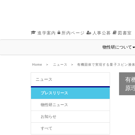
進学案内
所内ページ
人事公募
図書室
物性研について
Home
>
ニュース
> 有機固体で実現する量子スピン液体
有
ニュース
原
プレスリリース
物性研ニュース
お知らせ
すべて