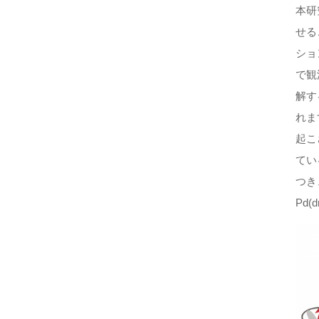
本研
せる
ショ
で観
解す
れま
起こ
てい
つき
Pd(d