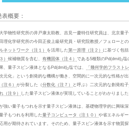
発表概要：
大学物性研究所の井戸康太助教、吉見一慶特任研究員は、北京量子
田理化学研究所の今田正俊上級研究員・研究院教授／フェローとの
ルネットワーク（注１）
を活用した
第一原理（注２）
に基づく包括
３）
候補物質を含む、
有機固体（注４）
である5種類のPd(dmit)
塩
2
果、量子スピン液体となるPd(dmit)
塩では、
「幾何学的フラスト
2
次元化」という創発的な機構が働き、空間的に一次元的な性格が出
（注６）
が分裂した（
分数化（注７）
と呼ぶ）二次元的な創発粒子
れ（注９）
した量子スピン液体が実現していることがわかりました
が強い量子もつれを示す量子スピン液体は、基礎物理学的に興味深
量子もつれを利用した
量子コンピュータ（注１０）
や省エネルギー
応用が期待されています。そのため、量子スピン液体を示す物質探