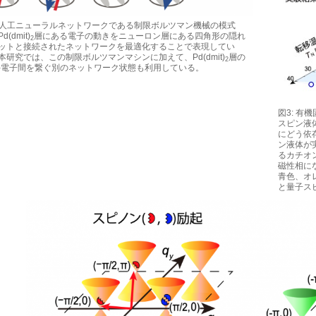
: 人工ニューラルネットワークである制限ボルツマン機械の模式
d(dmit)
層にある電子の動きをニューロン層にある四角形の隠れ
2
ットと接続されたネットワークを最適化することで表現してい
本研究では、この制限ボルツマンマシンに加えて、Pd(dmit)
層の
2
-電子間を繋ぐ別のネットワーク状態も利用している。
図3: 有機固
スピン液
にどう依
ン液体が実
るカチオ
磁性相に
青色、オ
と量子ス