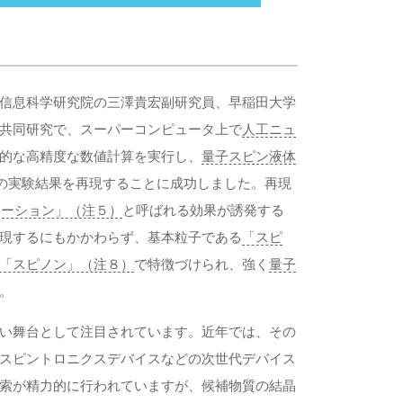
信息科学研究院の三澤貴宏副研究員、早稲田大学
共同研究で、スーパーコンピュータ上で
人工ニュ
的な高精度な数値計算を実行し、
量子スピン液体
の実験結果を再現することに成功しました。再現
レーション」（注５）
と呼ばれる効果が誘発する
現するにもかかわらず、基本粒子である
「スピ
「スピノン」（注８）
で特徴づけられ、強く
量子
。
い舞台として注目されています。近年では、その
スピントロニクスデバイスなどの次世代デバイス
索が精力的に行われていますが、候補物質の結晶