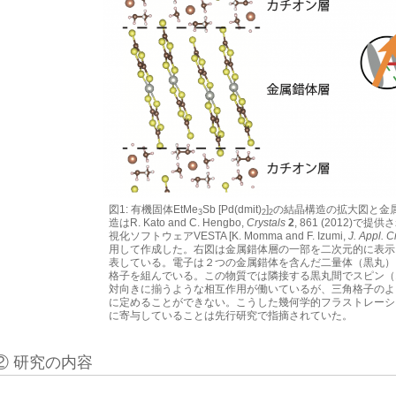
図1: 有機固体EtMe
Sb [Pd(dmit)
]
の結晶構造の拡大図と金
3
2
2
造はR. Kato and C. Hengbo,
Crystals
2
, 861 (2012)
視化ソフトウェアVESTA [K. Momma and F. Izumi,
J. Appl. C
用して作成した。右図は金属錯体層の一部を二次元的に表示
表している。電子は２つの金属錯体を含んだ二量体（黒丸）
格子を組んでいる。この物質では隣接する黒丸間でスピン（
対向きに揃うような相互作用が働いているが、三角格子のよ
に定めることができない。こうした幾何学的フラストレーシ
に寄与していることは先行研究で指摘されていた。
② 研究の内容