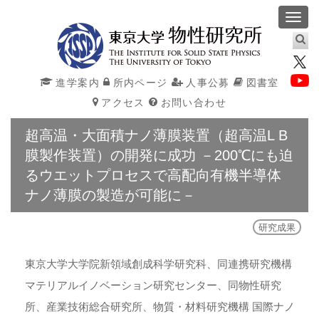
Toggl
navig
進学案内
所内ページ
人事公募
図書室
アクセス
お問い合わせ
超高温・大面積ナノ薄膜装置（超高温L B
膜製作装置）の開発に成功 －200℃にも迫
るウエットプロセスで高配向有機半導体
ナノ薄膜の製造が可能に－
研究成果
東京大学大学院新領域創成科学研究科、同連携研究機構
マテリアルイノベーション研究センター、同物性研究
所、産業技術総合研究所、物質・材料研究機構 国際ナノ