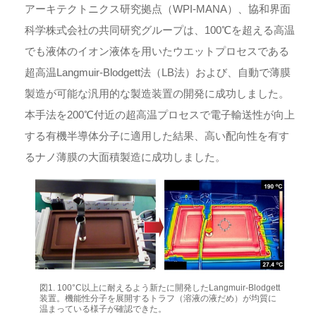
アーキテクトニクス研究拠点（WPI-MANA）、協和界面
科学株式会社の共同研究グループは、100℃を超える高温
でも液体のイオン液体を用いたウエットプロセスである
超高温Langmuir-Blodgett法（LB法）および、自動で薄膜
製造が可能な汎用的な製造装置の開発に成功しました。
本手法を200℃付近の超高温プロセスで電子輸送性が向上
する有機半導体分子に適用した結果、高い配向性を有す
るナノ薄膜の大面積製造に成功しました。
図1. 100°C以上に耐えるよう新たに開発したLangmuir-Blodgett
装置。機能性分子を展開するトラフ（溶液の液だめ）が均質に
温まっている様子が確認できた。