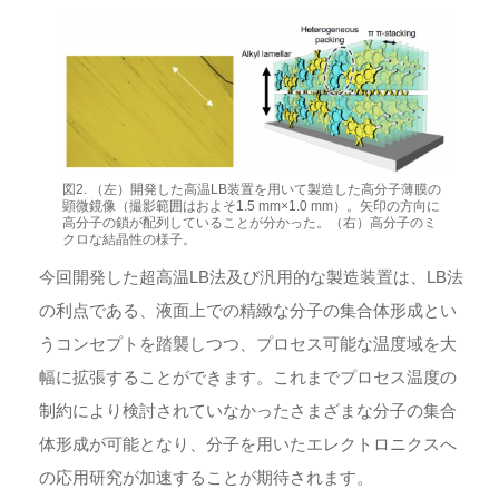
図2. （左）開発した高温LB装置を用いて製造した高分子薄膜の
顕微鏡像（撮影範囲はおよそ1.5 mm×1.0 mm）。矢印の方向に
高分子の鎖が配列していることが分かった。（右）高分子のミ
クロな結晶性の様子。
今回開発した超高温LB法及び汎用的な製造装置は、LB法
の利点である、液面上での精緻な分子の集合体形成とい
うコンセプトを踏襲しつつ、プロセス可能な温度域を大
幅に拡張することができます。これまでプロセス温度の
制約により検討されていなかったさまざまな分子の集合
体形成が可能となり、分子を用いたエレクトロニクスへ
の応用研究が加速することが期待されます。