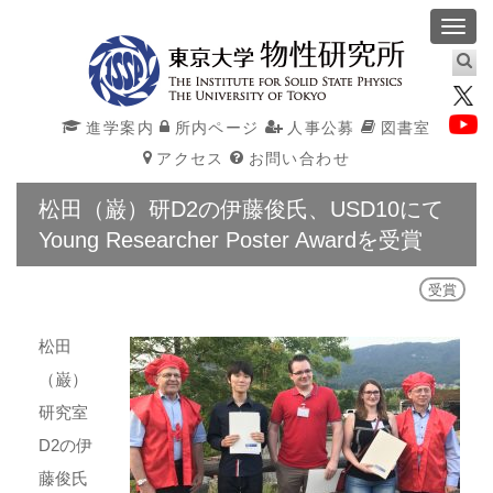
Toggl
navig
進学案内
所内ページ
人事公募
図書室
アクセス
お問い合わせ
松田（巌）研D2の伊藤俊氏、USD10にて
Young Researcher Poster Awardを受賞
受賞
松田
（巌）
研究室
D2の伊
藤俊氏