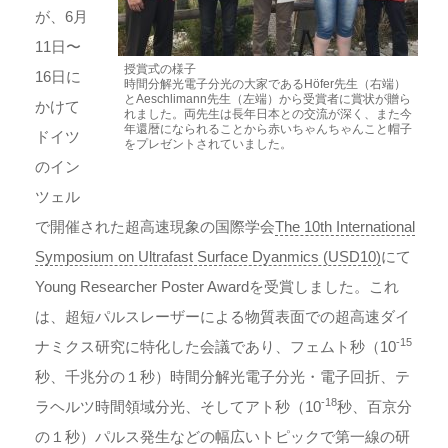
が、6月
11日〜
授賞式の様子
16日に
時間分解光電子分光の大家であるHöfer先生（右端）
とAeschlimann先生（左端）から受賞者に賞状が贈ら
かけて
れました。両先生は長年日本との交流が深く、また今
年還暦になられることから赤いちゃんちゃんこと帽子
ドイツ
をプレゼントされていました。
のイン
ツェル
で開催された超高速現象の国際学会
The 10th International
Symposium on Ultrafast Surface Dyanmics (USD10)
にて
Young Researcher Poster Awardを受賞しました。これ
は、超短パルスレーザーによる物質表面での超高速ダイ
-15
ナミクス研究に特化した会議であり、フェムト秒（10
秒、千兆分の１秒）時間分解光電子分光・電子回折、テ
-18
ラヘルツ時間領域分光、そしてアト秒（10
秒、百京分
の１秒）パルス発生などの幅広いトピックで第一線の研