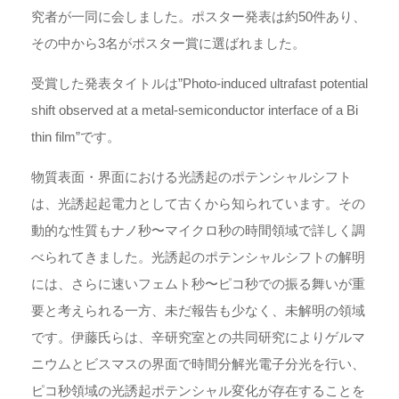
究者が一同に会しました。ポスター発表は約50件あり、
その中から3名がポスター賞に選ばれました。
受賞した発表タイトルは”Photo-induced ultrafast potential
shift observed at a metal-semiconductor interface of a Bi
thin film”です。
物質表面・界面における光誘起のポテンシャルシフト
は、光誘起起電力として古くから知られています。その
動的な性質もナノ秒〜マイクロ秒の時間領域で詳しく調
べられてきました。光誘起のポテンシャルシフトの解明
には、さらに速いフェムト秒〜ピコ秒での振る舞いが重
要と考えられる一方、未だ報告も少なく、未解明の領域
です。伊藤氏らは、辛研究室との共同研究によりゲルマ
ニウムとビスマスの界面で時間分解光電子分光を行い、
ピコ秒領域の光誘起ポテンシャル変化が存在することを