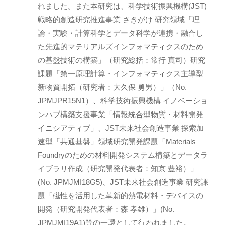
れました。また本研究は、科学技術振興機構(JST)
戦略的創造研究推進事業 さきがけ 研究領域「理
論・実験・計算科学とデータ科学が連携・融合し
た先進的マテリアルズインフォマティクスのため
の基盤技術の構築」（研究総括：常行 真司）研究
課題「第一原理計算・インフォマティクス主導型
新物質開拓（研究者：大久保 勇男）」（No.
JPMJPR15N1）、科学技術振興機構 イノベーショ
ンハブ構築支援事業「情報統合型物質・材料開発
イニシアティブ」、JST未来社会創造事業 探索加
速型「共通基盤」領域研究開発課題「Materials
Foundryのための材料開発システム構築とデータラ
イブラリ作成（研究開発代表者：知京 豊裕）」
(No. JPMJMI18G5)、JST未来社会創造事業 研究課
題「磁性を活用した革新的熱電材料・デバイスの
開発（研究開発代表者：森 孝雄）」(No.
JPMJMI19A1)等の一環として行われました。