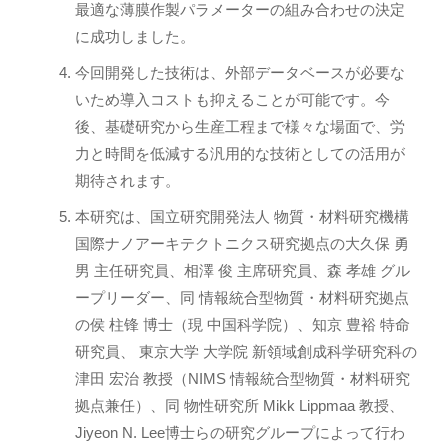
最適な薄膜作製パラメーターの組み合わせの決定
に成功しました。
今回開発した技術は、外部データベースが必要な
いため導入コストも抑えることが可能です。今
後、基礎研究から生産工程まで様々な場面で、労
力と時間を低減する汎用的な技術としての活用が
期待されます。
本研究は、国立研究開発法人 物質・材料研究機構
国際ナノアーキテクトニクス研究拠点の大久保 勇
男 主任研究員、相澤 俊 主席研究員、森 孝雄 グル
ープリーダー、同 情報統合型物質・材料研究拠点
の侯 柱锋 博士（現 中国科学院）、知京 豊裕 特命
研究員、 東京大学 大学院 新領域創成科学研究科の
津田 宏治 教授（NIMS 情報統合型物質・材料研究
拠点兼任）、同 物性研究所 Mikk Lippmaa 教授、
Jiyeon N. Lee博士らの研究グループによって行わ