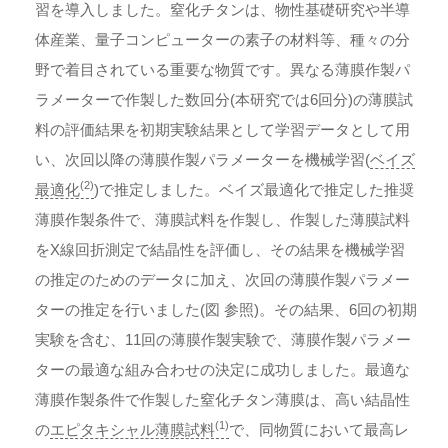
習を導入しました。窒化チタンは、物性基礎研究や半導
体産業、量子コンピューターの素子の材料等、種々の分
野で着目されている重要な物質です。異なる薄膜作製パ
ラメーターで作製した数回分(本研究では6回分)の薄膜試
料の評価結果を初期実験結果として学習データとして用
い、次回以降の薄膜作製パラメーターを機械学習(
ベイズ
(2)
最適化
)で推定しました。ベイズ最適化で推定した推奨
薄膜作製条件で、薄膜試料を作製し、作製した薄膜試料
をX線回折測定で結晶性を評価し、その結果を機械学習
の推定のためのデータに加え、次回の薄膜作製パラメー
ターの推定を行いました(図 参照)。その結果、6回の初期
実験を含む、11回の薄膜作製実験で、薄膜作製パラメー
ターの最適な組み合わせの決定に成功しました。最適な
薄膜作製条件で作製した窒化チタン薄膜は、高い結晶性
(1)
の
エピタキシャル薄膜試料
で、同物質において最高レ