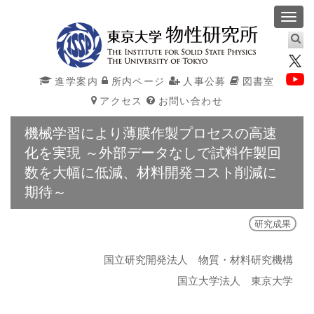
Toggl
navig
進学案内
所内ページ
人事公募
図書室
アクセス
お問い合わせ
機械学習により薄膜作製プロセスの高速
化を実現 ～外部データなしで試料作製回
数を大幅に低減、材料開発コスト削減に
期待～
研究成果
国立研究開発法人 物質・材料研究機構
国立大学法人 東京大学