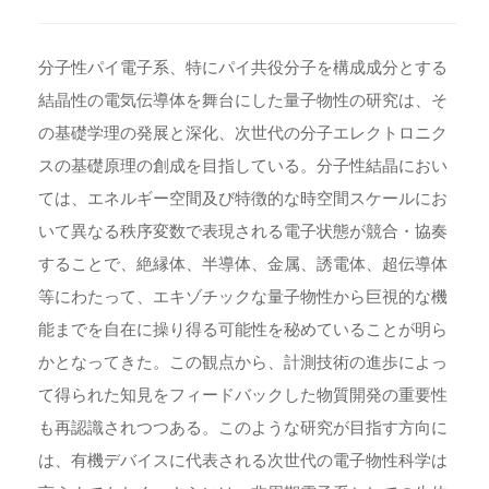
分子性パイ電子系、特にパイ共役分子を構成成分とする
結晶性の電気伝導体を舞台にした量子物性の研究は、そ
の基礎学理の発展と深化、次世代の分子エレクトロニク
スの基礎原理の創成を目指している。分子性結晶におい
ては、エネルギー空間及び特徴的な時空間スケールにお
いて異なる秩序変数で表現される電子状態が競合・協奏
することで、絶縁体、半導体、金属、誘電体、超伝導体
等にわたって、エキゾチックな量子物性から巨視的な機
能までを自在に操り得る可能性を秘めていることが明ら
かとなってきた。この観点から、計測技術の進歩によっ
て得られた知見をフィードバックした物質開発の重要性
も再認識されつつある。このような研究が目指す方向に
は、有機デバイスに代表される次世代の電子物性科学は