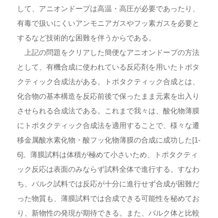
して、アニオンドープは高温・高圧が必要であったり、
有毒で扱いにくいアンモニアガスやフッ素ガスを必要と
するなど技術的な困難を伴うからである。
上記の問題をクリアした簡便なアニオンドープの方法
として、有機合成に使われている反応剤を用いたトポタ
クティック合成法がある。トポタクティック合成とは、
化合物の基本構造を反応前後で保ったまま元素を出入り
させられる合成法である。これまで我々は、酸化物薄膜
にトポタクティック合成法を適用することで、様々な遷
移金属酸水素化物・酸フッ化物薄膜の合成に成功した[1-
6]。薄膜試料は体積が極めて小さいため、トポタクティ
ック反応は表面のみならず試料全体で進行する。すなわ
ち、バルク試料では反応が十分に進行せず合成が困難だ
った物質も、薄膜試料では合成できる可能性を秘めてお
り、新物性の発現が期待できる。また、バルク体と比較