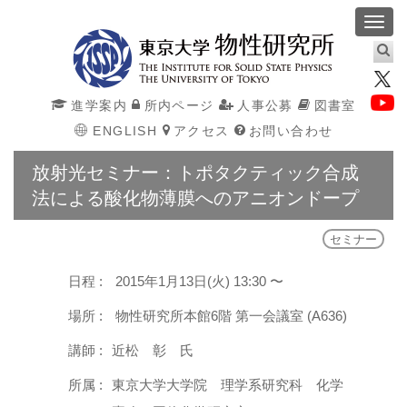
Toggl
navig
進学案内
所内ページ
人事公募
図書室
ENGLISH
アクセス
お問い合わせ
放射光セミナー：トポタクティック合成
法による酸化物薄膜へのアニオンドープ
セミナー
日程 :
2015年1月13日(火) 13:30 〜
場所 :
物性研究所本館6階 第一会議室 (A636)
講師 :
近松 彰 氏
所属 :
東京大学大学院 理学系研究科 化学