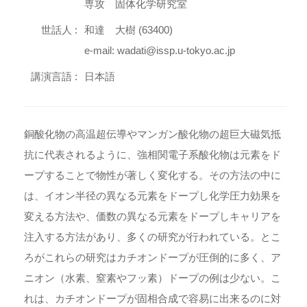
専攻 固体化学研究室
世話人 :
和達 大樹 (63400)
e-mail: wadati@issp.u-tokyo.ac.jp
講演言語 :
日本語
銅酸化物の高温超伝導やマンガン酸化物の超巨大磁気抵
抗に代表されるように、強相関電子系酸化物は元素をド
ープすることで物性が著しく変化する。その方法の中に
は、イオン半径の異なる元素をドープし化学圧力効果を
変える方法や、価数の異なる元素をドープしキャリアを
注入する方法があり、多くの研究が行われている。とこ
ろがこれらの研究はカチオンドープが圧倒的に多く、ア
ニオン（水素、窒素やフッ素）ドープの例は少ない。こ
れは、カチオンドープが固相合成で容易に出来るのに対