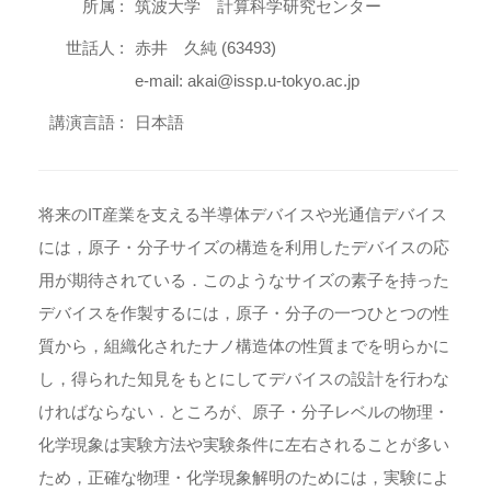
所属 :
筑波大学 計算科学研究センター
世話人 :
赤井 久純 (63493)
e-mail: akai@issp.u-tokyo.ac.jp
講演言語 :
日本語
将来のIT産業を支える半導体デバイスや光通信デバイス
には，原子・分子サイズの構造を利用したデバイスの応
用が期待されている．このようなサイズの素子を持った
デバイスを作製するには，原子・分子の一つひとつの性
質から，組織化されたナノ構造体の性質までを明らかに
し，得られた知見をもとにしてデバイスの設計を行わな
ければならない．ところが、原子・分子レベルの物理・
化学現象は実験方法や実験条件に左右されることが多い
ため，正確な物理・化学現象解明のためには，実験によ