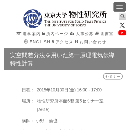
Toggl
navig
進学案内
所内ページ
人事公募
図書室
ENGLISH
アクセス
お問い合わせ
実空間差分法を用いた第一原理電気伝導
特性計算
セミナー
日程 :
2015年10月30日(金) 16:00 - 17:00
場所 :
物性研究所本館6階 第5セミナー室
(A615)
講師 :
小野 倫也