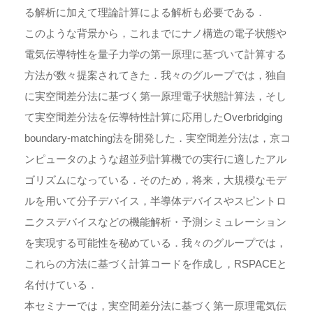
る解析に加えて理論計算による解析も必要である．
このような背景から，これまでにナノ構造の電子状態や
電気伝導特性を量子力学の第一原理に基づいて計算する
方法が数々提案されてきた．我々のグループでは，独自
に実空間差分法に基づく第一原理電子状態計算法，そし
て実空間差分法を伝導特性計算に応用したOverbridging
boundary-matching法を開発した．実空間差分法は，京コ
ンピュータのような超並列計算機での実行に適したアル
ゴリズムになっている．そのため，将来，大規模なモデ
ルを用いて分子デバイス，半導体デバイスやスピントロ
ニクスデバイスなどの機能解析・予測シミュレーション
を実現する可能性を秘めている．我々のグループでは，
これらの方法に基づく計算コードを作成し，RSPACEと
名付けている．
本セミナーでは，実空間差分法に基づく第一原理電気伝