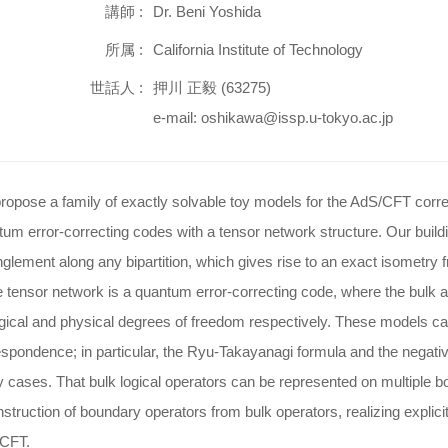
講師 :
Dr. Beni Yoshida
所属 :
California Institute of Technology
世話人 :
押川 正毅 (63275)
e-mail: oshikawa@issp.u-tokyo.ac.jp
ropose a family of exactly solvable toy models for the AdS/CFT corr
um error-correcting codes with a tensor network structure. Our buildi
glement along any bipartition, which gives rise to an exact isometry
e tensor network is a quantum error-correcting code, where the bulk
gical and physical degrees of freedom respectively. These models c
spondence; in particular, the Ryu-Takayanagi formula and the negativit
 cases. That bulk logical operators can be represented on multiple 
struction of boundary operators from bulk operators, realizing explici
CFT.