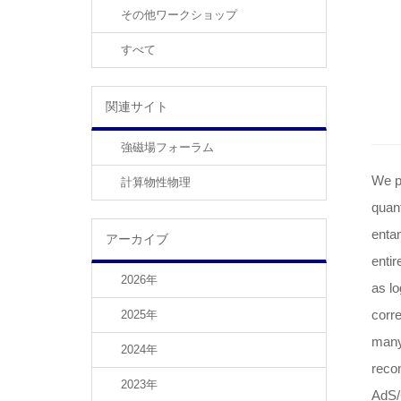
その他ワークショップ
すべて
関連サイト
強磁場フォーラム
We p
計算物性物理
quant
entan
アーカイブ
entir
2026年
as lo
corre
2025年
many
2024年
recon
2023年
AdS/