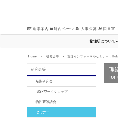
進学案内
所内ページ
人事公募
図書室
物性研について
Home
>
研究会等
> 理論インフォーマルセミナー：Holographic qu
理論
研究会等
for
短期研究会
ISSPワークショップ
物性研談話会
セミナー