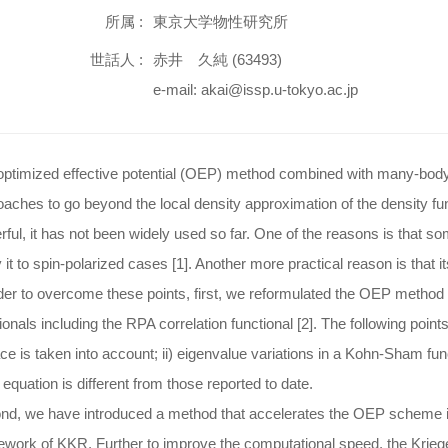
所属 :
東京大学物性研究所
世話人 :
赤井 久純 (63493)
e-mail: akai@issp.u-tokyo.ac.jp
optimized effective potential (OEP) method combined with many-body
aches to go beyond the local density approximation of the density fun
ful, it has not been widely used so far. One of the reasons is that s
 it to spin-polarized cases [1]. Another more practical reason is that i
der to overcome these points, first, we reformulated the OEP method to
ionals including the RPA correlation functional [2]. The following poin
ce is taken into account; ii) eigenvalue variations in a Kohn-Sham funct
quation is different from those reported to date.
d, we have introduced a method that accelerates the OEP scheme in a
work of KKR. Further to improve the computational speed, the Krieger-