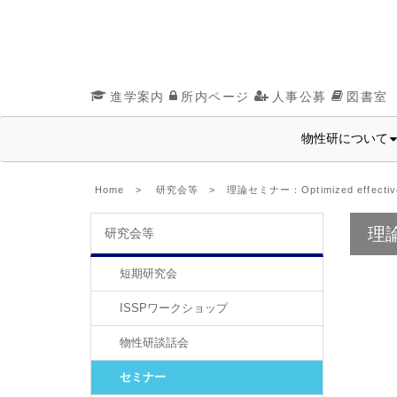
進学案内
所内ページ
人事公募
図書室
物性研について
Home
>
研究会等
> 理論セミナー：Optimized effective pote
理論セ
研究会等
短期研究会
ISSPワークショップ
物性研談話会
セミナー