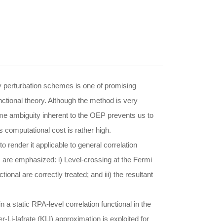
 perturbation schemes is one of promising
ctional theory. Although the method is very
ome ambiguity inherent to the OEP prevents us to
ts computational cost is rather high.
 render it applicable to general correlation
ts are emphasized: i) Level-crossing at the Fermi
ional are correctly treated; and iii) the resultant
 static RPA-level correlation functional in the
Li-Iafrate (KLI) approximation is exploited for