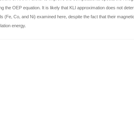
ng the OEP equation. It is likely that KLI approximation does not deter
s (Fe, Co, and Ni) examined here, despite the fact that their magnetic 
lation energy.