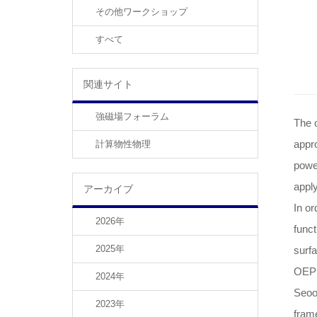
その他ワークショップ
すべて
関連サイト
強磁場フォーラム
The 
appro
計算物性物理
power
apply
アーカイブ
In or
2026年
funct
2025年
surfa
OEP e
2024年
Seoon
2023年
frame