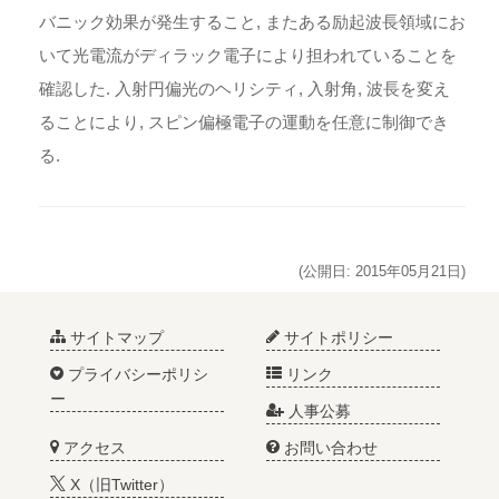
バニック効果が発生すること, またある励起波長領域にお
いて光電流がディラック電子により担われていることを
確認した. 入射円偏光のヘリシティ, 入射角, 波長を変え
ることにより, スピン偏極電子の運動を任意に制御でき
る.
(公開日: 2015年05月21日)
サイトマップ
サイトポリシー
プライバシーポリシ
リンク
ー
人事公募
アクセス
お問い合わせ
X（旧Twitter）