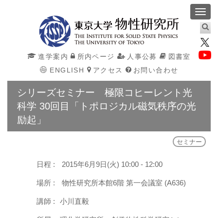
Toggl
navig
進学案内
所内ページ
人事公募
図書室
ENGLISH
アクセス
お問い合わせ
シリーズセミナー 極限コヒーレント光
科学 30回目「トポロジカル磁気秩序の光
励起」
セミナー
日程 :
2015年6月9日(火) 10:00 - 12:00
場所 :
物性研究所本館6階 第一会議室 (A636)
講師 :
小川直毅