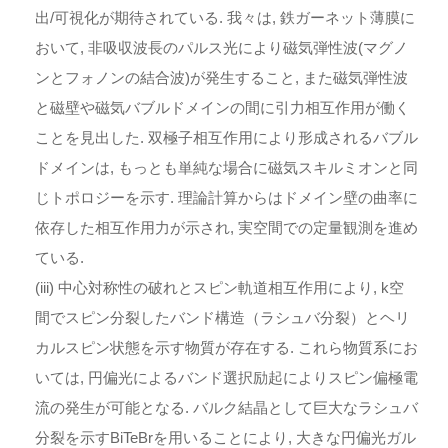
出/可視化が期待されている. 我々は, 鉄ガーネット薄膜に
おいて, 非吸収波長のパルス光により磁気弾性波(マグノ
ンとフォノンの結合波)が発生すること, また磁気弾性波
と磁壁や磁気バブルドメインの間に引力相互作用が働く
ことを見出した. 双極子相互作用により形成されるバブル
ドメインは, もっとも単純な場合に磁気スキルミオンと同
じトポロジーを示す. 理論計算からはドメイン壁の曲率に
依存した相互作用力が示され, 実空間での定量観測を進め
ている.
(iii) 中心対称性の破れとスピン軌道相互作用により, k空
間でスピン分裂したバンド構造（ラシュバ分裂）とヘリ
カルスピン状態を示す物質が存在する. これら物質系にお
いては, 円偏光によるバンド選択励起によりスピン偏極電
流の発生が可能となる. バルク結晶として巨大なラシュバ
分裂を示すBiTeBrを用いることにより, 大きな円偏光ガル