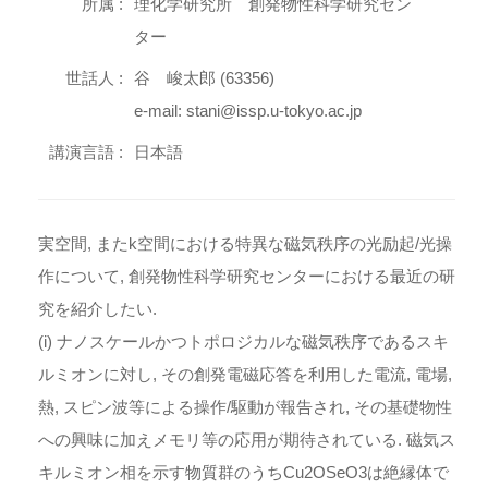
所属 :
理化学研究所 創発物性科学研究セン
ター
世話人 :
谷 峻太郎 (63356)
e-mail: stani@issp.u-tokyo.ac.jp
講演言語 :
日本語
実空間, またk空間における特異な磁気秩序の光励起/光操
作について, 創発物性科学研究センターにおける最近の研
究を紹介したい.
(i) ナノスケールかつトポロジカルな磁気秩序であるスキ
ルミオンに対し, その創発電磁応答を利用した電流, 電場,
熱, スピン波等による操作/駆動が報告され, その基礎物性
への興味に加えメモリ等の応用が期待されている. 磁気ス
キルミオン相を示す物質群のうちCu2OSeO3は絶縁体で