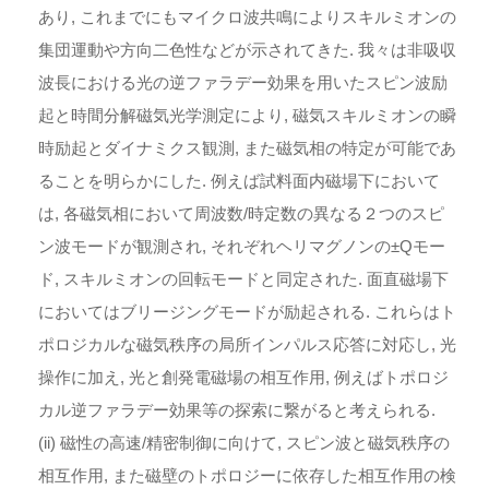
あり, これまでにもマイクロ波共鳴によりスキルミオンの
集団運動や方向二色性などが示されてきた. 我々は非吸収
波長における光の逆ファラデー効果を用いたスピン波励
起と時間分解磁気光学測定により, 磁気スキルミオンの瞬
時励起とダイナミクス観測, また磁気相の特定が可能であ
ることを明らかにした. 例えば試料面内磁場下において
は, 各磁気相において周波数/時定数の異なる２つのスピ
ン波モードが観測され, それぞれヘリマグノンの±Qモー
ド, スキルミオンの回転モードと同定された. 面直磁場下
においてはブリージングモードが励起される. これらはト
ポロジカルな磁気秩序の局所インパルス応答に対応し, 光
操作に加え, 光と創発電磁場の相互作用, 例えばトポロジ
カル逆ファラデー効果等の探索に繋がると考えられる.
(ii) 磁性の高速/精密制御に向けて, スピン波と磁気秩序の
相互作用, また磁壁のトポロジーに依存した相互作用の検