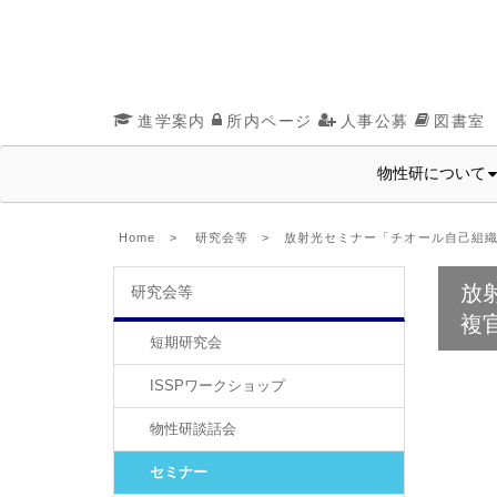
進学案内
所内ページ
人事公募
図書室
物性研について
Home
>
研究会等
> 放射光セミナー「チオール自己組織
放
研究会等
複
短期研究会
ISSPワークショップ
物性研談話会
セミナー