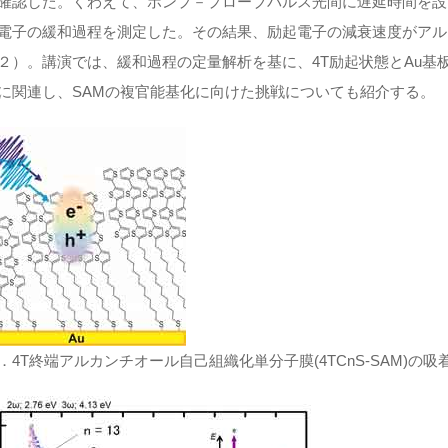
確認した。くわえて、ポンプ－プローブパルス光間に遅延時間を設け
電子の緩和過程を測定した。その結果、励起電子の減衰速度がアル
２）。講演では、緩和過程の定量解析を基に、4T励起状態とAu基
に関連し、SAMの複官能基化に向けた挑戦についても紹介する。
．4T終端アルカンチオール自己組織化単分子膜(4TCnS-SAM)の