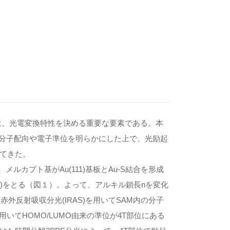
は、光電変換特性を決める重要な要素である。本
、分子配向や電子準位を明らかにした上で、光励起
てきた。
ルカプト基がAu(111)基板とAu-S結合を形成
AM)をとる（図１）。よって、アルキル鎖長nを変化
外反射吸収分光(IRAS)を用いてSAM内の分子
用いてHOMO/LUMO由来の準位が4T部位にある