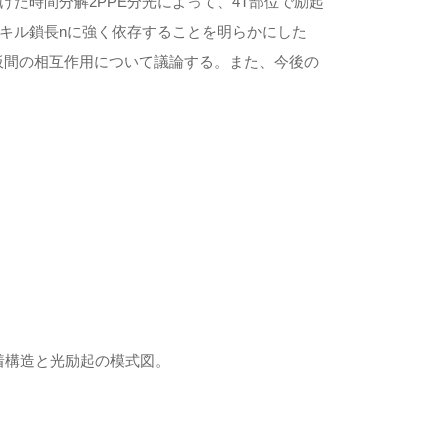
た時間分解2PPE分光によって、4T部位で励起
キル鎖長nに強く依存することを明らかにした
板間の相互作用について議論する。また、今後の
吸着構造と光励起の模式図。