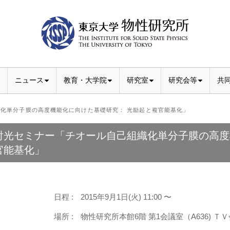
ニュース
教育・大学院
研究室
研究会等
共
化単分子膜の高度機能化に向けた基礎研究： 光励起と複官能基化」
射光セミナー「チオール自己組織化単分子膜の高度
官能基化」
日程 :
2015年9月1日(火) 11:00 〜
場所 :
物性研究所本館6階 第1会議室（A636) ＴＶ会