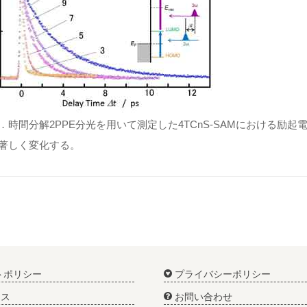
．時間分解2PPE分光を用いて測定した4TCnS-SAMにおける励
著しく変化する。
トポリシー
プライバシーポリシー
ス
お問い合わせ