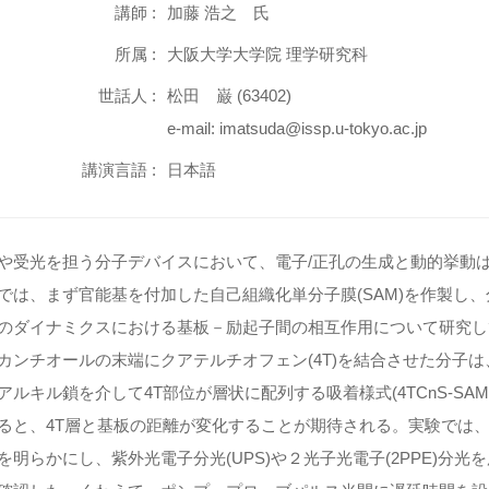
講師 :
加藤 浩之 氏
所属 :
大阪大学大学院 理学研究科
世話人 :
松田 巌 (63402)
e-mail: imatsuda@issp.u-tokyo.ac.jp
講演言語 :
日本語
や受光を担う分子デバイスにおいて、電子/正孔の生成と動的挙動
では、まず官能基を付加した自己組織化単分子膜(SAM)を作製し
のダイナミクスにおける基板－励起子間の相互作用について研究し
カンチオールの末端にクアテルチオフェン(4T)を結合させた分子は、メ
アルキル鎖を介して4T部位が層状に配列する吸着様式(4TCnS-S
ると、4T層と基板の距離が変化することが期待される。実験では、赤
を明らかにし、紫外光電子分光(UPS)や２光子光電子(2PPE)分光を