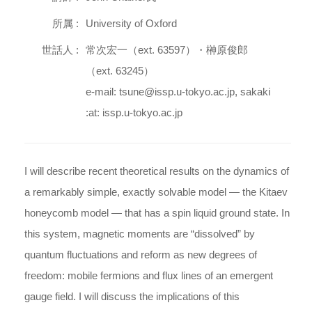
所属 :
University of Oxford
世話人 :
常次宏一（ext. 63597）・榊原俊郎
（ext. 63245）
e-mail: tsune@issp.u-tokyo.ac.jp, sakaki
:at: issp.u-tokyo.ac.jp
I will describe recent theoretical results on the dynamics of
a remarkably simple, exactly solvable model ― the Kitaev
honeycomb model ― that has a spin liquid ground state. In
this system, magnetic moments are “dissolved” by
quantum fluctuations and reform as new degrees of
freedom: mobile fermions and flux lines of an emergent
gauge field. I will discuss the implications of this