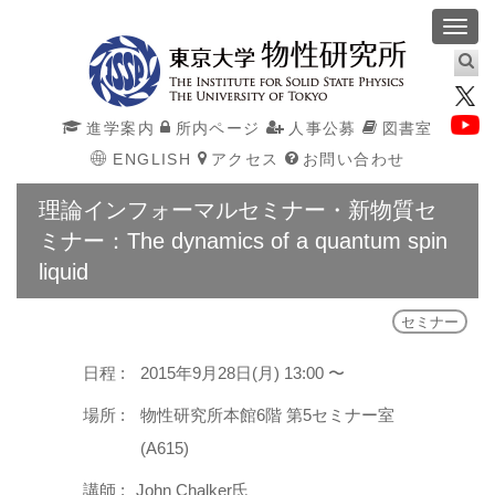
Toggl
navig
進学案内
所内ページ
人事公募
図書室
ENGLISH
アクセス
お問い合わせ
理論インフォーマルセミナー・新物質セ
ミナー：The dynamics of a quantum spin
liquid
セミナー
日程 :
2015年9月28日(月) 13:00 〜
場所 :
物性研究所本館6階 第5セミナー室
(A615)
講師 :
John Chalker氏