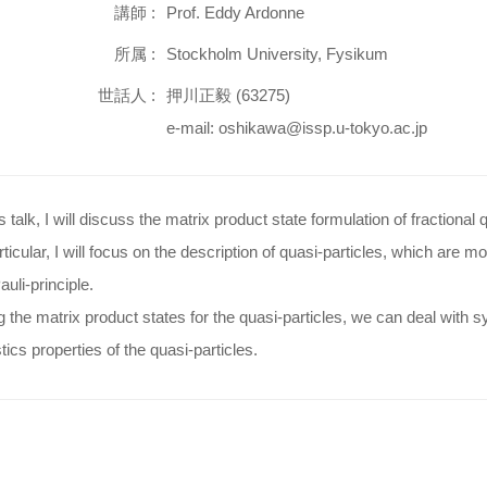
講師 :
Prof. Eddy Ardonne
所属 :
Stockholm University, Fysikum
世話人 :
押川正毅 (63275)
e-mail: oshikawa@issp.u-tokyo.ac.jp
is talk, I will discuss the matrix product state formulation of fractional
rticular, I will focus on the description of quasi-particles, which are
auli-principle.
 the matrix product states for the quasi-particles, we can deal with s
stics properties of the quasi-particles.