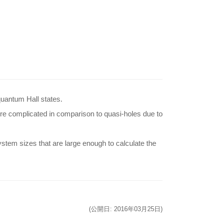
 quantum Hall states.
 more complicated in comparison to quasi-holes due to
ystem sizes that are large enough to calculate the
(公開日: 2016年03月25日)