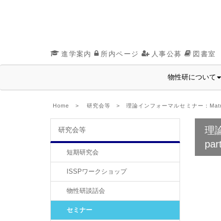
進学案内
所内ページ
人事公募
図書室
物性研について
Home
>
研究会等
> 理論インフォーマルセミナー：Matrix product 
理論イ
研究会等
part
短期研究会
ISSPワークショップ
物性研談話会
セミナー