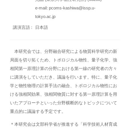
e-mail: pcoms-kashiwa@issp.u-
tokyo.ac.jp
講演言語 :
日本語
本研究会では、分野融合研究による物質科学研究の新
局面を切り拓くため、トポロジカル物性、量子化学、強
相関第一原理計算の分野における第一線の研究者の方々
に講演をしていただき、議論を行います。特に、量子化
学と物性物理の計算手法の融合、トポロジカル物性にお
ける強相関効果、強相関物質に対する第一原理計算を用
いたアプローチといった分野横断的なトピックについて
重点的に議論する予定です。
＊本研究会は文部科学省が推進する「科学技術人材育成