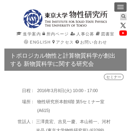
Toggl
navig
進学案内
所内ページ
人事公募
図書室
ENGLISH
アクセス
お問い合わせ
トポロジカル物性と計算物質科学が創出
する 新物質科学に関する研究会
セミナー
日程 :
2016年3月8日(火) 10:00 - 17:00
場所 :
物性研究所本館6階 第5セミナー室
(A615)
世話人 :
三澤貴宏、吉見一慶、本山裕一、河村
光晶 (東京大学物性研究所) (63288)