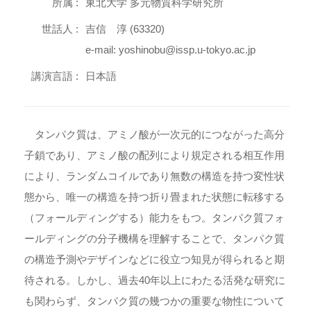
所属 :
東北大学 多元物質科学研究所
世話人 :
吉信 淳 (63320)
e-mail: yoshinobu@issp.u-tokyo.ac.jp
講演言語 :
日本語
タンパク質は、アミノ酸が一次元的につながった高分
子鎖であり、アミノ酸の配列により規定される相互作用
により、ランダムコイルであり無数の構造を持つ変性状
態から、唯一の構造を持つ折り畳まれた状態に転移する
（フォールディングする）能力をもつ。タンパク質フォ
ールディングの分子機構を理解することで、タンパク質
の構造予測やデザインなどに役立つ知見が得られると期
待される。しかし、過去40年以上にわたる活発な研究に
も関わらず、タンパク質の幾つかの重要な物性について