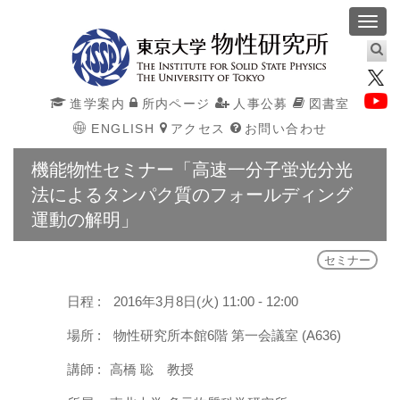
Toggl
navig
進学案内
所内ページ
人事公募
図書室
ENGLISH
アクセス
お問い合わせ
機能物性セミナー「高速一分子蛍光分光
法によるタンパク質のフォールディング
運動の解明」
セミナー
日程 :
2016年3月8日(火) 11:00 - 12:00
場所 :
物性研究所本館6階 第一会議室 (A636)
講師 :
高橋 聡 教授