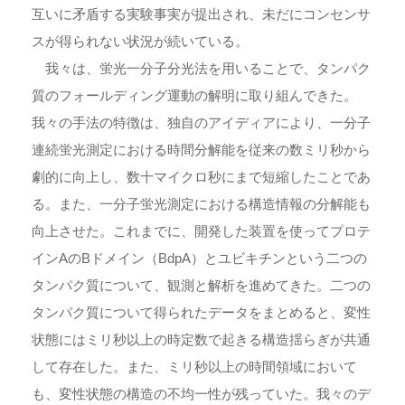
互いに矛盾する実験事実が提出され、未だにコンセンサ
スが得られない状況が続いている。
我々は、蛍光一分子分光法を用いることで、タンパク
質のフォールディング運動の解明に取り組んできた。
我々の手法の特徴は、独自のアイディアにより、一分子
連続蛍光測定における時間分解能を従来の数ミリ秒から
劇的に向上し、数十マイクロ秒にまで短縮したことであ
る。また、一分子蛍光測定における構造情報の分解能も
向上させた。これまでに、開発した装置を使ってプロテ
インAのBドメイン（BdpA）とユビキチンという二つの
タンパク質について、観測と解析を進めてきた。二つの
タンパク質について得られたデータをまとめると、変性
状態にはミリ秒以上の時定数で起きる構造揺らぎが共通
して存在した。また、ミリ秒以上の時間領域において
も、変性状態の構造の不均一性が残っていた。我々のデ