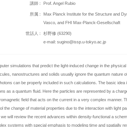
講師 :
Prof. Angel Rubio
所属 :
Max Planck Institute for the Structure and D
Vasco, and FHI Max-Planck-Gesellschaft
世話人 :
杉野修 (63290)
e-mail: sugino@issp.u-tokyo.ac.jp
ter simulations that predict the light-induced change in the physic
ules, nanostructures and solids usually ignore the quantum nature of
hotons can be properly included in such calculations. The basic idea i
ns as a quantum fluid. Here the particles are represented by a charge
romagnetic field that acts on the current in a very complex manner. Th
ol the change of material properties due to the interaction with light par
we will review the recent advances within density-functional a schem
ex systems with special emphasis to modeling time and spatially re