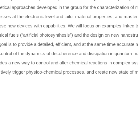
etical approaches developed in the group for the characterization of ma
sses at the electronic level and tailor material properties, and mast
se new devices with capabilities. We will focus on examples linked to th
cal fuels (“artificial photosynthesis”) and the design on new nanost
oal is to provide a detailed, efficient, and at the same time accurate 
control of the dynamics of decoherence and dissipation in quantum 
des a new way to control and alter chemical reactions in complex sy
tively trigger physico-chemical processes, and create new state of m