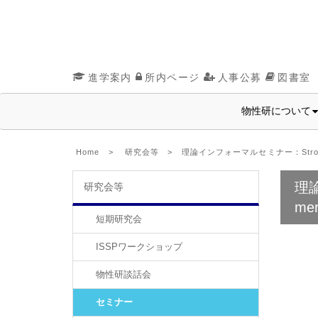
進学案内
所内ページ
人事公募
図書室
物性研について
Home
>
研究会等
> 理論インフォーマルセミナー：Strong light-m
理論イ
研究会等
mer
短期研究会
ISSPワークショップ
物性研談話会
セミナー