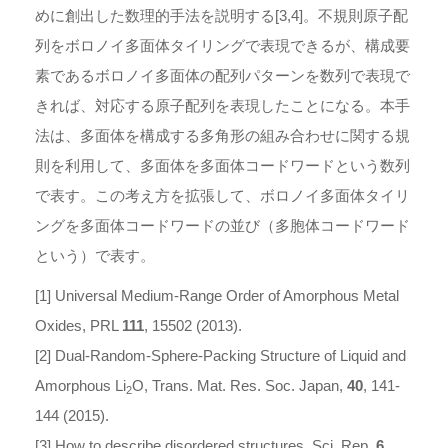
めに創出した数理的手法を説明する[3,4]。不規則原子配
列をボロノイ多面体タイリングで表現できるが、構成要
素であるボロノイ多面体の配列パターンを数列で表現で
きれば、対応する原子配列を表現したことになる。本手
法は、多面体を構成する多角形の組み合わせに関する規
則を利用して、多面体を多面体コードワードという数列
で表す。この考え方を拡張して、ボロノイ多面体タイリ
ングを多面体コードワードの並び（多胞体コードワード
という）で表す。
[1] Universal Medium-Range Order of Amorphous Metal
Oxides, PRL
111
, 15502 (2013).
[2] Dual-Random-Sphere-Packing Structure of Liquid and
Amorphous Li
O, Trans. Mat. Res. Soc. Japan,
40
, 141-
2
144 (2015).
[3] How to describe disordered structures, Sci. Rep.
6
,