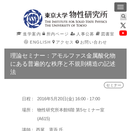
Toggl
navig
進学案内
所内ページ
人事公募
図書室
ENGLISH
アクセス
お問い合わせ
理論セミナー：アモルファス金属酸化物
にある普遍的な秩序と不規則構造の記述
法
セミナー
日程 :
2016年5月20日(金) 16:00 - 17:00
場所 :
物性研究所本館6階 第5セミナー室
(A615)
講師 :
西尾 憲吾 氏