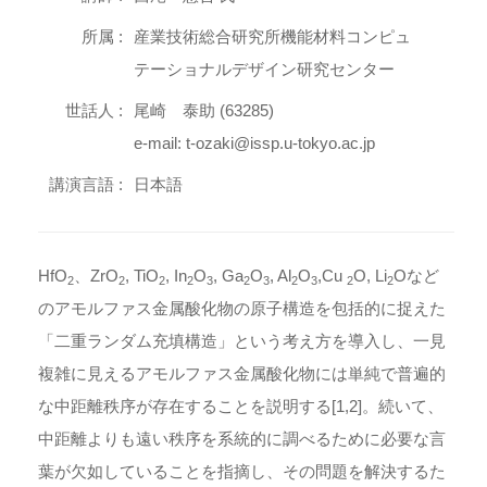
所属 :
産業技術総合研究所機能材料コンピュ
テーショナルデザイン研究センター
世話人 :
尾崎 泰助 (63285)
e-mail: t-ozaki@issp.u-tokyo.ac.jp
講演言語 :
日本語
HfO
、ZrO
, TiO
, In
O
, Ga
O
, Al
O
,Cu
O, Li
Oなど
2
2
2
2
3
2
3
2
3
2
2
のアモルファス金属酸化物の原子構造を包括的に捉えた
「二重ランダム充填構造」という考え方を導入し、一見
複雑に見えるアモルファス金属酸化物には単純で普遍的
な中距離秩序が存在することを説明する[1,2]。続いて、
中距離よりも遠い秩序を系統的に調べるために必要な言
葉が欠如していることを指摘し、その問題を解決するた