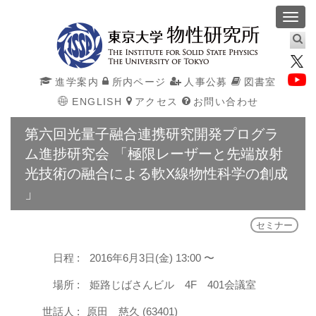
Toggl
navig
進学案内
所内ページ
人事公募
図書室
ENGLISH
アクセス
お問い合わせ
第六回光量子融合連携研究開発プログラ
ム進捗研究会 「極限レーザーと先端放射
光技術の融合による軟X線物性科学の創成
」
セミナー
日程 :
2016年6月3日(金) 13:00 〜
場所 :
姫路じばさんビル 4F 401会議室
世話人 :
原田 慈久 (63401)