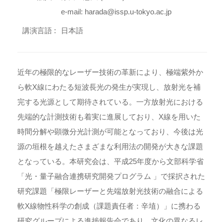
e-mail: harada@issp.u-tokyo.ac.jp
講演言語 :
日本語
近年の極限的なレーザー技術の革新により、極端紫外か
ら軟X線にわたる短波長光の発生が実現し、放射光を補
完する光源として期待されている。一方放射光における
先端的な計測技術も着実に進展しており、X線を用いた
時間分解や顕微分光計測が可能となっており、今後は光
源の垣根を越えたさまざまな利用法の開発が大きな課題
となっている。本研究会は、平成25年度から文部科学省
「光・量子融合連携研究開発プログラム 」で採択された
研究課題「極限レーザーと先端放射光技術の融合による
軟X線物性科学の創成（課題責任者：辛埴）」に携わる
研究グループによる進捗報告会であり、文化の異なるレ