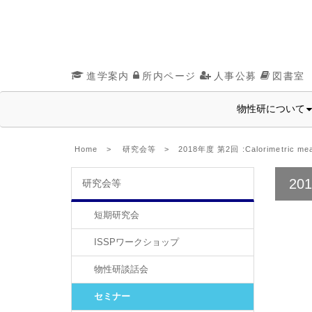
進学案内
所内ページ
人事公募
図書室
物性研について
Home
>
研究会等
> 2018年度 第2回 :Calorimetric measur
201
研究会等
短期研究会
ISSPワークショップ
物性研談話会
セミナー