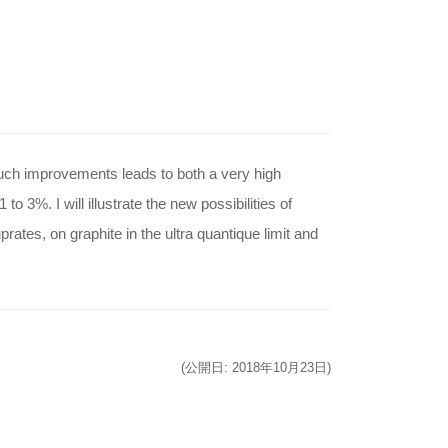
Such improvements leads to both a very high
o 3%. I will illustrate the new possibilities of
ates, on graphite in the ultra quantique limit and
(公開日: 2018年10月23日)