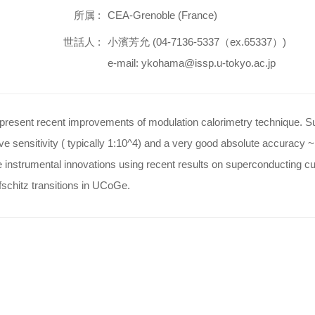
所属 :
CEA-Grenoble (France)
世話人 :
小濱芳允 (04-7136-5337（ex.65337）)
e-mail: ykohama@issp.u-tokyo.ac.jp
l present recent improvements of modulation calorimetry technique. 
ive sensitivity ( typically 1:10^4) and a very good absolute accuracy ~1 t
 instrumental innovations using recent results on superconducting cupr
fschitz transitions in UCoGe.