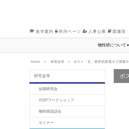
進学案内
所内ページ
人事公募
図書室
物性研について
Home
>
研究会等
> ポスト「京」萌芽的課題サブ課題Ｄ
ポ
研究会等
短期研究会
ISSPワークショップ
物性研談話会
セミナー