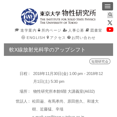
Toggl
navig
進学案内
所内ページ
人事公募
図書室
ENGLISH
アクセス
お問い合わせ
軟X線放射光科学のアップシフト
短期研究会
日程 :
2018年11月30日(金) 1:00 pm - 2018年12
月1日(土) 5:30 pm
場所 :
物性研究所本館6階 大講義室(A632)
世話人 :
松田巌、有馬孝尚、原田慈久、和達大
樹、近藤猛、辛埴
e-mail: sor@issp.u-tokyo.ac.jp