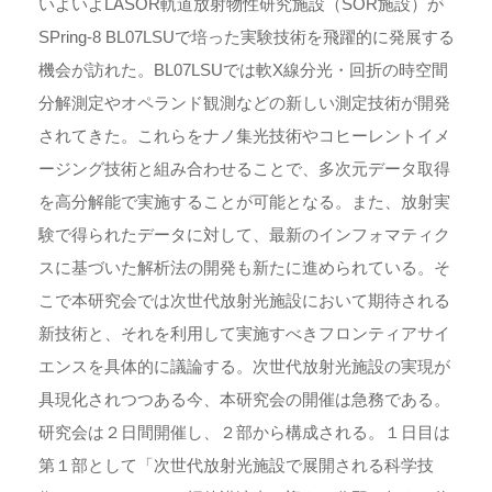
いよいよLASOR軌道放射物性研究施設（SOR施設）が
SPring-8 BL07LSUで培った実験技術を飛躍的に発展する
機会が訪れた。BL07LSUでは軟X線分光・回折の時空間
分解測定やオペランド観測などの新しい測定技術が開発
されてきた。これらをナノ集光技術やコヒーレントイメ
ージング技術と組み合わせることで、多次元データ取得
を高分解能で実施することが可能となる。また、放射実
験で得られたデータに対して、最新のインフォマティク
スに基づいた解析法の開発も新たに進められている。そ
こで本研究会では次世代放射光施設において期待される
新技術と、それを利用して実施すべきフロンティアサイ
エンスを具体的に議論する。次世代放射光施設の実現が
具現化されつつある今、本研究会の開催は急務である。
研究会は２日間開催し、２部から構成される。１日目は
第１部として「次世代放射光施設で展開される科学技