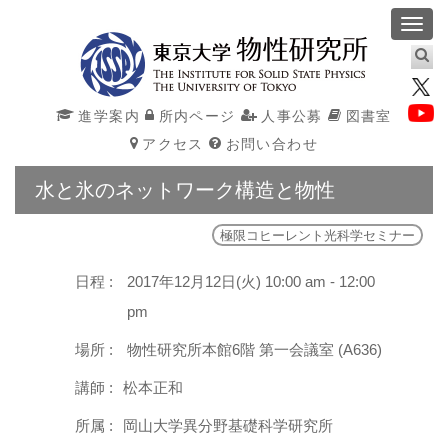
Toggl
navig
進学案内
所内ページ
人事公募
図書室
アクセス
お問い合わせ
水と氷のネットワーク構造と物性
極限コヒーレント光科学セミナー
日程 :
2017年12月12日(火) 10:00 am - 12:00
pm
場所 :
物性研究所本館6階 第一会議室 (A636)
講師 :
松本正和
所属 :
岡山大学異分野基礎科学研究所