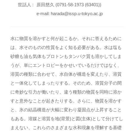
世話人 :
原田慈久 (0791-58-1973 (63401))
e-mail: harada@issp.u-tokyo.ac.jp
水に物質を溶かすと何が起こるか。それに答えるために
は、水そのものの性質をよく知る必要がある。水は塩も
砂糖も油も気体もプロトンもタンパク質も溶かしてしま
うが、単にエントロピーをかせいでいるだけではなく、
溶質の種類に合わせて、水自体が構造を変えたり、溶質
と一体化してしまったりする。そのため、溶質分子の間
に奇妙な引力が働いたり、違う種類の物質を同時に溶か
すと意外なことが起きたりする。さらに、物質を溶かす
と、氷の結晶構造が大幅に変わり凝固点が上昇すること
もある。溶媒と溶質を地(背景)と図(主体)として分けてし
まえない、これらのさまざまな水和現象を理解する基礎