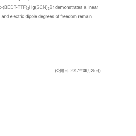
f κ-(BEDT-TTF)
Hg(SCN)
Br demonstrates a linear
2
2
 and electric dipole degrees of freedom remain
(公開日: 2017年09月25日)