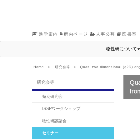
進学案内
所内ページ
人事公募
図書室
物性研について
Home
>
研究会等
> Quasi-two dimensional (q2D) organic 
Qua
研究会等
from
短期研究会
ISSPワークショップ
物性研談話会
セミナー