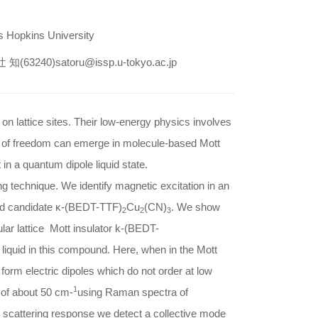
s Hopkins University
 知(63240)satoru@issp.u-tokyo.ac.jp
on lattice sites. Their low-energy physics involves
es of freedom can emerge in molecule-based Mott
in a quantum dipole liquid state.
technique. We identify magnetic excitation in an
uid candidate κ-(BEDT-TTF)
Cu
(CN)
. We show
2
2
3
gular lattice Mott insulator k-(BEDT-
liquid in this compound. Here, when in the Mott
y form electric dipoles which do not order at low
1
 of about 50 cm-
using Raman spectra of
 scattering response we detect a collective mode