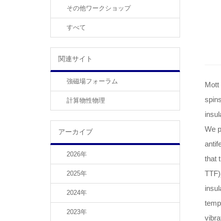
その他ワークショップ
すべて
関連サイト
強磁場フォーラム
Mott 
spins
計算物性物理
insul
We p
アーカイブ
anti
2026年
that 
TTF)
2025年
insul
2024年
tempe
2023年
vibra