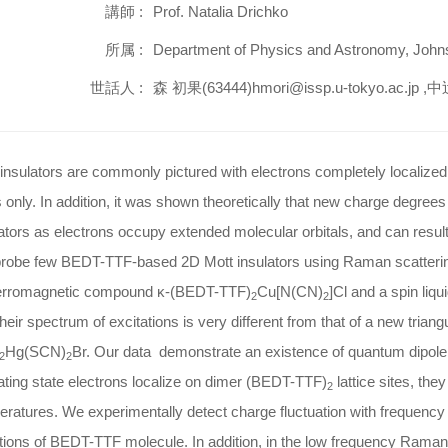
講師 :
Prof. Natalia Drichko
所属 :
Department of Physics and Astronomy, John
世話人 :
森 初果(63444)hmori@issp.u-tokyo.ac.jp ,中辻
insulators are commonly pictured with electrons completely localized 
 only. In addition, it was shown theoretically that new charge degre
ators as electrons occupy extended molecular orbitals, and can result 
robe few BEDT-TTF-based 2D Mott insulators using Raman scattering 
ferromagnetic compound κ-(BEDT-TTF)
Cu[N(CN)
]Cl and a spin liq
2
2
their spectrum of excitations is very different from that of a new trian
Hg(SCN)
Br. Our data demonstrate an existence of quantum dipole 
2
2
ating state electrons localize on dimer (BEDT-TTF)
lattice sites, the
2
ratures. We experimentally detect charge fluctuation with frequency
tions of BEDT-TTF molecule. In addition, in the low frequency Raman