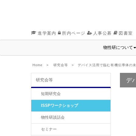
進学案内
所内ページ
人事公募
図書室
物性研について
Home
>
研究会等
> デバイス活用で臨む有機伝導体の
デ
研究会等
短期研究会
ISSPワークショップ
物性研談話会
セミナー