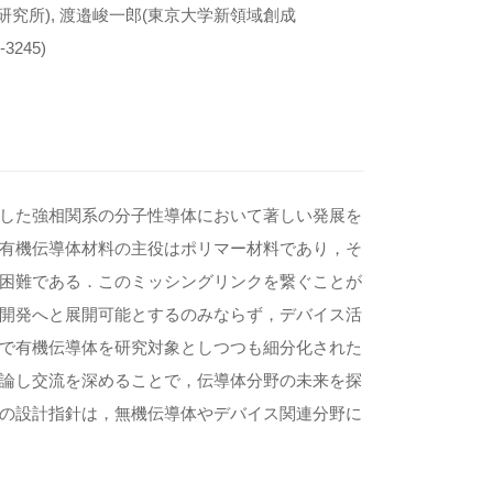
性研究所), 渡邉峻一郎(東京大学新領域創成
3245)
した強相関系の分子性導体において著しい発展を
有機伝導体材料の主役はポリマー材料であり，そ
困難である．このミッシングリンクを繋ぐことが
開発へと展開可能とするのみならず，デバイス活
で有機伝導体を研究対象としつつも細分化された
論し交流を深めることで，伝導体分野の未来を探
の設計指針は，無機伝導体やデバイス関連分野に