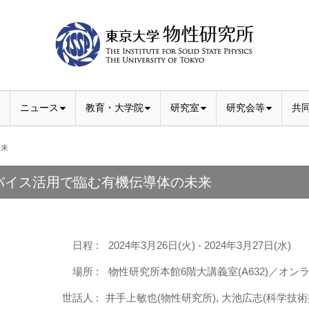
ニュース
教育・大学院
研究室
研究会等
共
未来
バイス活用で臨む有機伝導体の未来
日程 :
2024年3月26日(火) - 2024年3月27日(水)
場所 :
物性研究所本館6階大講義室(A632)／オンラ
世話人 :
井手上敏也(物性研究所), 大池広志(科学技