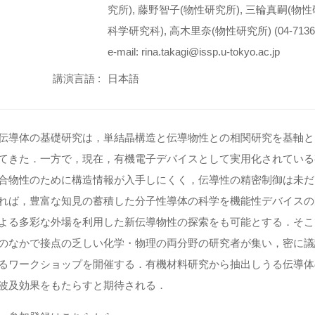
究所), 藤野智子(物性研究所), 三輪真嗣(物
科学研究科), 高木里奈(物性研究所) (04-7136-
e-mail: rina.takagi@issp.u-tokyo.ac.jp
講演言語 :
日本語
伝導体の基礎研究は，単結晶構造と伝導物性との相関研究を基軸と
てきた．一方で，現在，有機電子デバイスとして実用化されている
合物性のために構造情報が入手しにくく，伝導性の精密制御は未だ
れば，豊富な知見の蓄積した分子性導体の科学を機能性デバイスの
よる多彩な外場を利用した新伝導物性の探索をも可能とする．そこ
のなかで接点の乏しい化学・物理の両分野の研究者が集い，密に議
るワークショップを開催する．有機材料研究から抽出しうる伝導体
波及効果をもたらすと期待される．