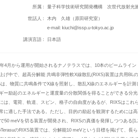
所属 :
量子科学技術研究開発機構 次世代放射光
世話人 :
木内 久雄（原田研究室）
e-mail: kiuchi@issp.u-tokyo.ac.jp
講演言語 :
日本語
24年4月から運用が開始されるナノテラスでは、
10本のビームライン（
上げ中で、超高分解能 共鳴非弾性軟X線散乱(RIXS)
装置は共用BL
XSは、物質に共鳴条件でX線を照射し、
散乱X線のエネルギーを計測
ギー励起のエネルギーと運度量の分散関係を得ることがで
きる分光
には、電荷、軌道、スピン、格子の自由度があるが、
RIXSはこ
常に適した手法である。ただし、
目的の励起を観測するためには高
geで50 meVを切る装置が開発され、RIXSの真価を発揮しつつある[
1
noTerasuのRIXS装置では、分解能10 meVという目標を掲げて、