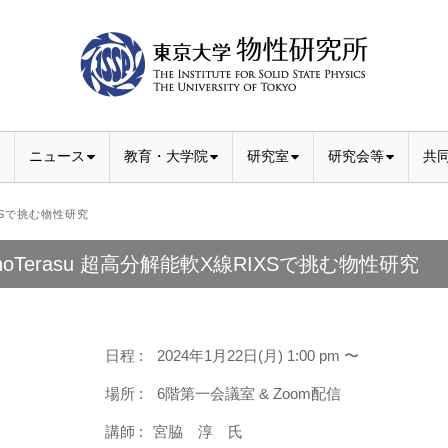
ニュース
教育・大学院
研究室
研究会等
共
IXSで挑む物性研究
noTerasu 超高分解能軟X線RIXSで挑む物性研究
日程 :
2024年1月22日(月) 1:00 pm 〜
場所 :
6階第一会議室 & Zoom配信
講師 :
宮脇 淳 氏