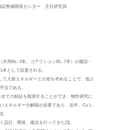
施設整備開発センター 主任研究員
共用BL: 3本、コアリションBL: 7本）が建設・
の1本として設置される。
して入射エネルギーとの差を求めるこ
とで、低エ
手法である。
れら全ての励起を観測することができ、物性研究に
いエネルギー分解能が必要であり
、近年、Cu L-
,2]。
長らく設計、開発、
建設を行ってきた[3]。