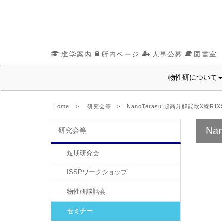
進学案内
所内ページ
人事公募
図書室
物性研について
Home
>
研究会等
> NanoTerasu 超高分解能軟X線R
Na
研究会等
短期研究会
ISSPワークショップ
物性研談話会
セミナー