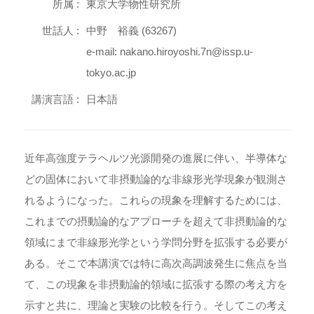
所属 :
東京大学物性研究所
世話人 :
中野 裕義 (63267)
e-mail: nakano.hiroyoshi.7n@issp.u-
tokyo.ac.jp
講演言語 :
日本語
近年高強度テラヘルツ光源開発の進展に伴い、半導体な
どの固体において非摂動論的な非線形光学現象が観測さ
れるようになった。これらの現象を理解するためには、
これまでの摂動論的なアプローチを超えて非摂動論的な
領域にまで非線形光学という学問分野を拡張する必要が
ある。そこで本講演では特に高次高調波発生に焦点を当
て、この現象を非摂動論的領域に拡張する際の考え方を
示すと共に、理論と実験の比較を行う。そしてこの考え