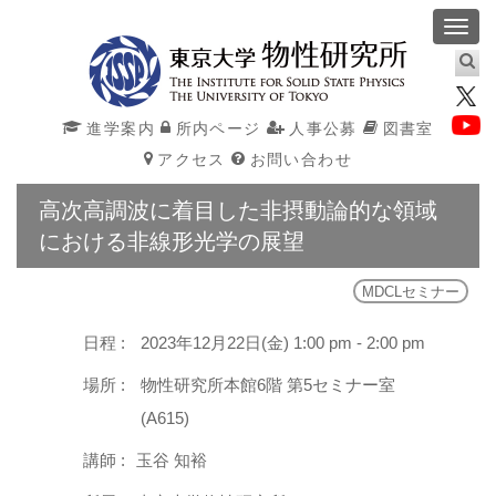
Toggl
navig
進学案内
所内ページ
人事公募
図書室
アクセス
お問い合わせ
高次高調波に着目した非摂動論的な領域
における非線形光学の展望
MDCLセミナー
日程 :
2023年12月22日(金) 1:00 pm - 2:00 pm
場所 :
物性研究所本館6階 第5セミナー室
(A615)
講師 :
玉谷 知裕