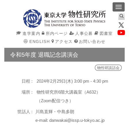
Toggl
navig
進学案内
所内ページ
人事公募
図書室
ENGLISH
アクセス
お問い合わせ
令和5年度 退職記念講演会
物性研談話会
日程 :
2024年2月29日(木) 3:00 pm - 4:30 pm
場所 :
物性研究所6階大講義室（A632）
（Zoom配信つき）
世話人 :
川島直輝・中島多朗
e-mail: danwakai@issp.u-tokyo.ac.jp