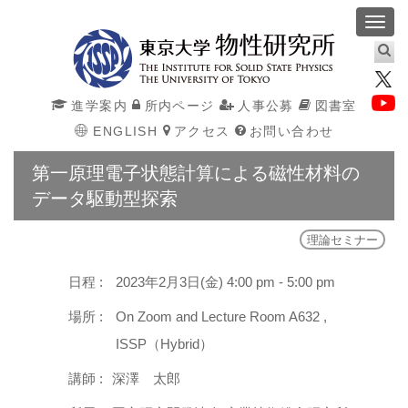
Toggl
navig
進学案内
所内ページ
人事公募
図書室
ENGLISH
アクセス
お問い合わせ
第一原理電子状態計算による磁性材料の
データ駆動型探索
理論セミナー
日程 :
2023年2月3日(金) 4:00 pm - 5:00 pm
場所 :
On Zoom and Lecture Room A632 ,
ISSP（Hybrid）
講師 :
深澤 太郎