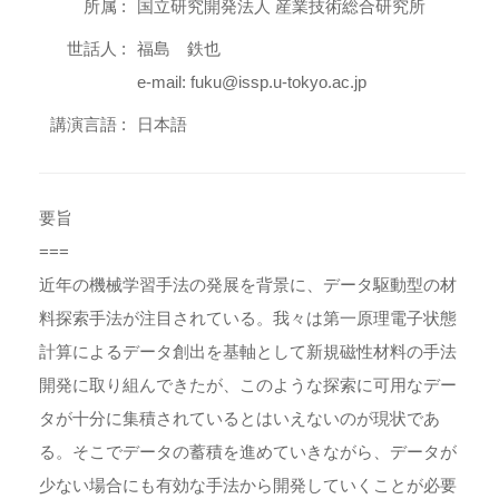
所属 :
国立研究開発法人 産業技術総合研究所
世話人 :
福島 鉄也
e-mail: fuku@issp.u-tokyo.ac.jp
講演言語 :
日本語
要旨
===
近年の機械学習手法の発展を背景に、データ駆動型の材
料探索手法が注目されている。我々は第一原理電子状態
計算によるデータ創出を基軸として新規磁性材料の手法
開発に取り組んできたが、このような探索に可用なデー
タが十分に集積されているとはいえないのが現状であ
る。そこでデータの蓄積を進めていきながら、データが
少ない場合にも有効な手法から開発していくことが必要