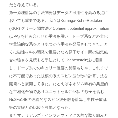
だと考えている。
第一原理計算の手法開発はデータの可用性を高める点に
おいても重要である。我々はKorringa-Kohn-Rostoker
(KKR) グリーン関数法とCoherent potential approximation
(CPA) を組み合わせた手法を用い、ドープ系などの非化
学量論的な系をとりあつかう手法を発展させてきた。と
くに磁性材料の開発で重要となる原子サイト間の磁気結
合の強さを見積もる手法としてLiechtenstein法に着目
し、ドープ系でのキュリー温度の見積もりや、これまで
は不可能であった規模の系のスピン波分散の計算手法を
開発へと展開してきた。たとえばネオジム磁石の典型的
な主相化合物でありユニットセルに68個の原子を含む
Nd2Fe14Bの理論的なスピン波分散を計算し中性子散乱
等の実験との比較も可能となった。
またマテリアルズ・インフォマティクス的な取り組みと