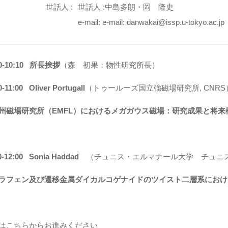
世話人 :
世話人 :中島多朗・岡 隆史
e-mail: e-mail: danwakai@issp.u-tokyo.ac.jp
0-10:
10
所長挨拶
（森 初果：物性研究所長）
0-11:00
Oliver Portugall
（トゥールーズ国立強磁場研究所, CNRS
州磁場研究所（EMFL）におけるメガガウス磁場：研究成果と将来
0-12:00 Sonia Haddad
（チュニス・エルマナール大学 チュニ
ラフェン及び遷移金属ダイカルコゲナイドのツイスト二層系におけ
はこちらからお進みください