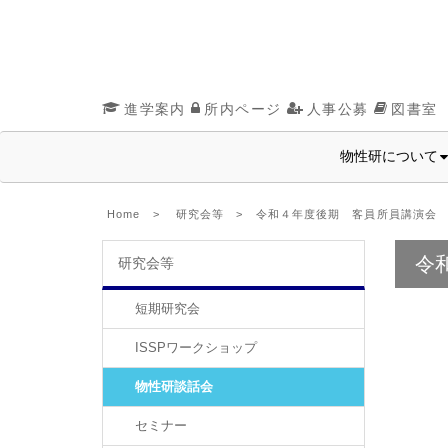
進学案内
所内ページ
人事公募
図書室
物性研について
Home
>
研究会等
> 令和４年度後期 客員所員講演会
令
研究会等
短期研究会
ISSPワークショップ
物性研談話会
セミナー