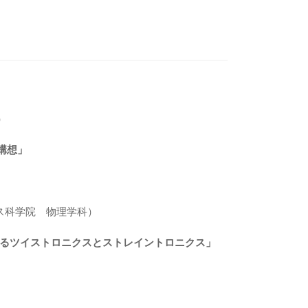
）
構想」
ス科学院 物理学科）
るツイストロニクスとストレイントロニクス」