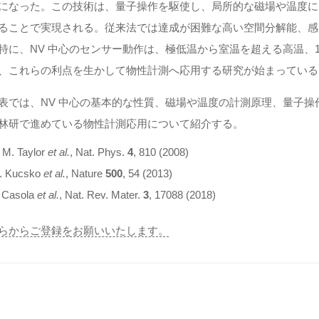
になった。この技術は、量⼦操作を駆使し、局所的な磁場や温度に
ることで実現される。従来法では達成が困難な⾼い空間分解能、感
特に、NV 中⼼のセンサー動作は、極低温から室温を超える⾼温、1
、これらの利点を⽣かして物性計測へ応⽤する研究が始まっている[
表では、NV 中⼼の基本的な性質、磁場や温度の計測原理、量⼦
林研で進めている物性計測応⽤について紹介する。
. M. Taylor
et al.
, Nat. Phys.
4
, 810 (2008)
G. Kucsko
et al.
, Nature
500
, 54 (2013)
. Casola
et al.
, Nat. Rev. Mater.
3
, 17088 (2018)
らからご登録をお願いいたします。