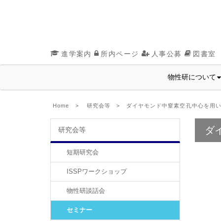
進学案内
所内ページ
人事公募
図書室
物性研について
Home
>
研究会等
> ダイヤモンド中窒素空孔中心を用い
ダ
研究会等
短期研究会
ISSPワークショップ
物性研談話会
セミナー