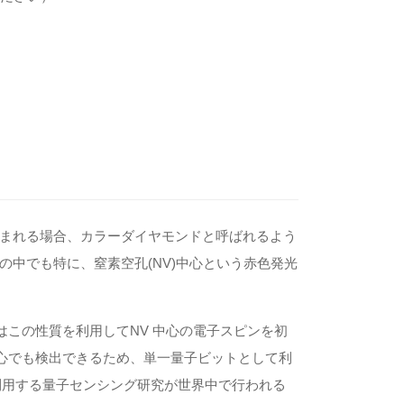
まれる場合、カラーダイヤモンドと呼ばれるよう
中でも特に、窒素空孔(NV)中⼼という⾚⾊発光
はこの性質を利⽤してNV 中⼼の電⼦スピンを初
中⼼でも検出できるため、単⼀量⼦ビットとして利
として利⽤する量⼦センシング研究が世界中で⾏われる