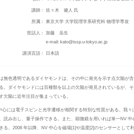
講師 :
佐々木 健人 氏
所属 :
東京大学 大学院理学系研究科 物理学専攻
世話人 :
加藤 岳生
e-mail: kato@issp.u-tokyo.ac.jp
講演言語 :
日本語
は無⾊透明であるダイヤモンドは、その中に発光を⽰す点⽋陥が含
る。ダイヤモンドには百種類を以上の⽋陥が発⾒されているが、その
す⽋陥に近年注⽬が集まっている。
 中⼼には電⼦スピンと光学遷移が相関する特別な性質がある。我々
、読み出し、量⼦操作できる。また、顕微鏡を⽤いれば単⼀NV 
きる。2008 年以降、NV 中⼼を磁場[1]や温度[2]のセンサー