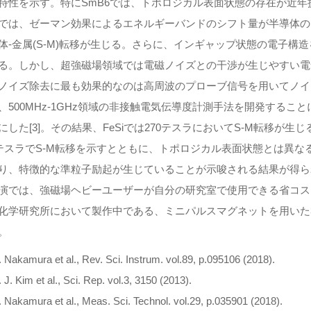
特性を示す。特にSmB6では、トポロジカル表面状態の存在が近年提
では、ゼーマン効果によるエネルギーバンドのシフト量が半導体の
体-金属(S-M)転移が生じる。さらに、インギャップ状態の電子
る。しかし、超強磁場領域では電磁ノイズとの干渉が生じやすい電
ノイズ除去に最も効果的なのは高周波のプローブ信号を用いてノイ
、500MHz-1GHz領域の非接触電気伝導度計測手法を開発する
にした[3]。その結果、FeSiでは270テスラにおいてS-M転移が生
0テスラでS-M転移を示すとともに、トポロジカル表面状態とは異
り、特徴的な準粒子励起が生じていることが示唆される結果が得られ
では、強磁場ヘビーユーザーが自分の研究室で使用できる省コス
化学研究所において製作中である、ミニパルスマグネットを用いた
。
. Nakamura et al., Rev. Sci. Instrum. vol.89, p.095106 (2018).
. J. Kim et al., Sci. Rep. vol.3, 3150 (2013).
. Nakamura et al., Meas. Sci. Technol. vol.29, p.035901 (2018).