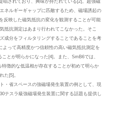
唱されており、興味が持たれている[2]。超強磁
エネルギーギャップに匹敵するため、磁場誘起の
構造を反映した磁気抵抗の変化を観測することが可能
気抵抗測定はあまり行われてこなかった。そこ
ズ成分をフィルタリングすることであることを考
ことによって高精度かつ信頼性の高い磁気抵抗測定を
じることが明らかになった[4]。また、SmB6では、
なる特徴的な低温相が存在することが初めて明らか
た[5]。
ト・省スペースの強磁場発生装置の例として、現
30テスラ級強磁場発生装置に関する話題も提供し