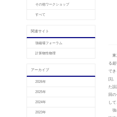
その他ワークショップ
すべて
関連サイト
強磁場フォーラム
計算物性物理
東京
る超
アーカイブ
でき
[1
2026年
た設
2025年
回の
2024年
して
強相
2023年