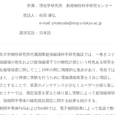
所属 :
理化学研究所 創発物性科学研究センター
世話人 :
松田 康弘
e-mail: ymatsuda@issp.u-tokyo.ac.jp
講演言語 :
日本語
大学物性研究所付属国際超強磁場科学研究施設では、一巻きコイル
強磁場の発生および超強磁場下での物性計測という特色ある研究を
る磁場強度に関してここ10年の間に飛躍的な進歩があり、現在では
]。また、より簡便に実験を行うために電磁濃縮装置を２台に増設し、
計とすることで、装置のメンテナンスが少なくユーザーが繰り返し
セミナーでは、測定温度を変えた繰り返し実験によって超強磁場領
、強相関半導体の磁気抵抗測定に関する結果を紹介する。
関半導体FeSiおよびSmB6では、電子相関効果によって低温で数