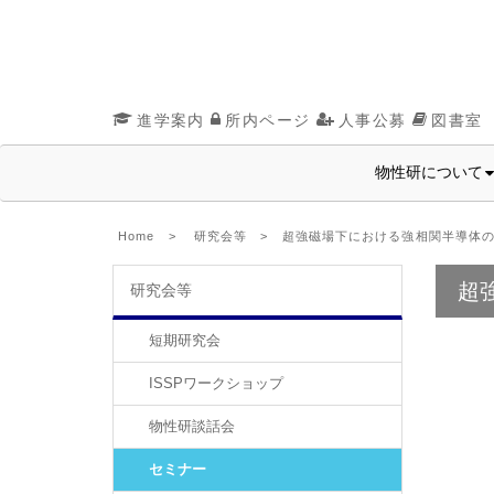
進学案内
所内ページ
人事公募
図書室
物性研について
Home
>
研究会等
> 超強磁場下における強相関半導体の
超
研究会等
短期研究会
ISSPワークショップ
物性研談話会
セミナー