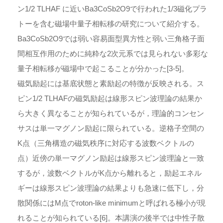
ン1/2 TLHAF に近いBa3CoSb2O9で行われた1/3磁化プラ
トーを含む磁場中量子相転移の研究について紹介する。
Ba3CoSb2O9では弱い容易面型異方性と弱い三角格子面
間相互作用のために純粋な2次元系では見られない多彩な
量子相転移が磁場中で起こることが分かった[3-5]。
磁気励起には基底状態と素励起の特徴が反映される。ス
ピン1/2 TLHAFの磁気励起は線形スピン波理論の結果か
ら大きく異なることが知られているが，理論的コンセン
サスは単一マグノン励起に限られている。逆格子空間の
K点（三角構造の磁気秩序に対応する波数ベクトルの
点）近傍の単一マグノン励起は線形スピン波理論と一致
するが，波数ベクトルがK点から離れると，励起エネル
ギーは線形スピン波理論の結果よりも急速に低下し，分
散関係にはM点でroton-like minimumと呼ばれる極小が現
れることが知られている[6]。本講演の後半では中性子散