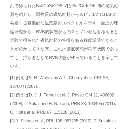
乱で得られたBa3CoSb2O9 [7]とBa2CoTeO6 [8]の磁気励
起を紹介し，両物質の磁気励起からスピン1/2 TLHAFに
共通する普遍的な磁気励起スペクトルを示す。最近の理
論研究から，RVB的状態からのスピノン励起を考えると
実験で得られた磁気励起の特徴をある程度説明できるこ
とが分かってきた[9]。これは基底状態が秩序状態であっ
ても，揺らぎとしてRVB状態が残っていることを示して
いる。
[1] 例えばS. R. White and A. L. Chernyshev, PRL 99,
127004 (2007).
[2] 例えばD. J. J. Farnell et al. J. Phys.: CM 21, 406002
(2009), T. Sakai and H. Nakano, PRB 83, 100405 (2011),
C. Hotta et al. PRB 87, 115128 (2013).
[3] Y. Shirata et al., PRL 108, 057205 (2012), T. Susuki et