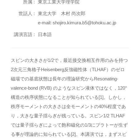
所属 :
東京工業大学理学院
世話人 :
東北大学 木村 尚次郎
e-mail: shojiro.kimura.b5@tohoku.ac.jp
講演言語 :
日本語
スピンの大きさが1/2で，最近接交換相互作用のみを持つ
2次元三角格子Heisenberg反強磁性体（TLHAF）のゼロ
磁場での基底状態は長年の理論研究からResonating-
valence-bond (RVB) のようなスピン液体ではなく，120°
構造の秩序状態になることが知られている[1]。しかし，
秩序モーメントの大きさは全モーメントの40%程度であ
り，大きな量子揺らぎが残っている。スピン1/2 TLHAF
では量子揺らぎによって飽和磁化の1/3にプラトーが生ず
る事が理論的に知られている[2]。本講演では，まずスピ