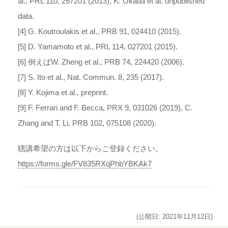
al., PRL 110, 267201 (2013), K. Okada et al. unpublished
data.
[4] G. Koutroulakis et al., PRB 91, 024410 (2015).
[5] D. Yamamoto et al., PRL 114, 027201 (2015).
[6] 例えばW. Zheng et al., PRB 74, 224420 (2006).
[7] S. Ito et al., Nat. Commun. 8, 235 (2017).
[8] Y. Kojima et al., preprint.
[9] F. Ferrari and F. Becca, PRX 9, 031026 (2019), C.
Zhang and T. Li, PRB 102, 075108 (2020).
聴講希望の方は以下からご登録ください。
https://forms.gle/FV835RXqPhbYBKAk7
(公開日: 2021年11月12日)