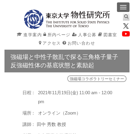
Toggl
navig
進学案内
所内ページ
人事公募
図書室
アクセス
お問い合わせ
強磁場と中性子散乱で探る三角格子量子
反強磁性体の基底状態と素励起
強磁場コラボラトリーセミナー
日程 :
2021年11月19日(金) 11:00 am - 12:00
pm
場所 :
オンライン（Zoom）
講師 :
田中 秀数 教授