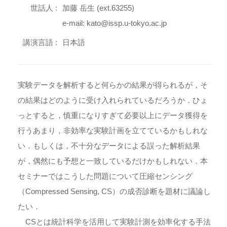
世話人 :
加藤 岳生 (ext.63255)
e-mail: kato@issp.u-tokyo.ac.jp
講演言語 :
日本語
実験データを解析すると何らかの結果が得られるが，そ
の結果はどのように受け入れられているだろうか．ひょ
っとすると，慎重になりすぎて必要以上にデータ獲得を
行うあまり，非効率な実験計画を立てているかもしれな
い．もしくは，不十分なデータによる誤った解析結果
が，偶然にも予想と一致しているだけかもしれない．本
セミナーではこうした問題について圧縮センシング
（Compressed Sensing, CS）の成否診断を題材に議論し
たい．
CSとは統計科学を活用して実験計測を効率化する手法