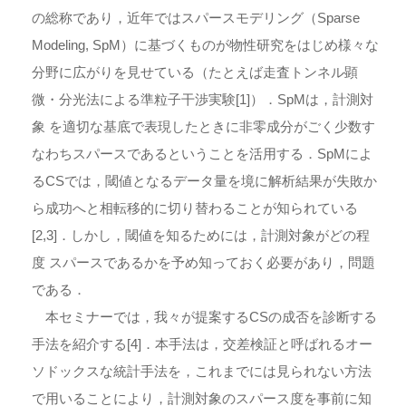
の総称であり，近年ではスパースモデリング（Sparse
Modeling, SpM）に基づくものが物性研究をはじめ様々な
分野に広がりを見せている（たとえば走査トンネル顕
微・分光法による準粒子干渉実験[1]）．SpMは，計測対
象 を適切な基底で表現したときに非零成分がごく少数す
なわちスパースであるということを活用する．SpMによ
るCSでは，閾値となるデータ量を境に解析結果が失敗か
ら成功へと相転移的に切り替わることが知られている
[2,3]．しかし，閾値を知るためには，計測対象がどの程
度 スパースであるかを予め知っておく必要があり，問題
である．
本セミナーでは，我々が提案するCSの成否を診断する
手法を紹介する[4]．本手法は，交差検証と呼ばれるオー
ソドックスな統計手法を，これまでには見られない方法
で用いることにより，計測対象のスパース度を事前に知