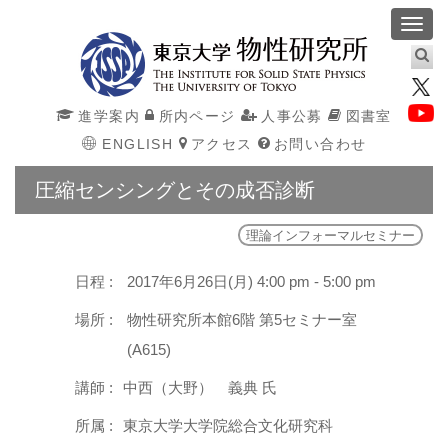
Toggl
navig
進学案内
所内ページ
人事公募
図書室
ENGLISH
アクセス
お問い合わせ
圧縮センシングとその成否診断
理論インフォーマルセミナー
日程 :
2017年6月26日(月) 4:00 pm - 5:00 pm
場所 :
物性研究所本館6階 第5セミナー室
(A615)
講師 :
中西（大野） 義典 氏
所属 :
東京大学大学院総合文化研究科