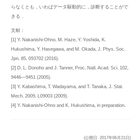
らなくとも，いわばデータ駆動的に，診断することがで
きる．
文献：
[1] Y. Nakanishi-Ohno, M. Haze, Y. Yoshida, K.
Hukushima, Y. Hasegawa, and M. Okada, J. Phys. Soc.
Jpn. 85, 093702 (2016).
[2] D. L. Donoho and J. Tanner, Proc. Natl. Acad. Sci. 102,
9446—9451 (2005).
[3] Y. Kabashima, T. Wadayama, and T. Tanaka, J. Stat.
Mech. 2009, L09003 (2009).
[4] Y. Nakanishi-Ohno and K. Hukushima, in preparation.
(公開日: 2017年06月21日)