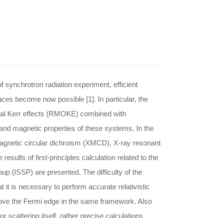
 synchrotron radiation experiment, efficient
ces become now possible [1]. In particular, the
cal Kerr effects (RMOKE) combined with
c and magnetic properties of these systems. In the
nd magnetic circular dichroism (XMCD), X-ray resonant
sults of first-principles calculation related to the
(ISSP) are presented. The difficulty of the
t it is necessary to perform accurate relativistic
bove the Fermi edge in the same framework. Also
 scattering itself, rather precise calculations