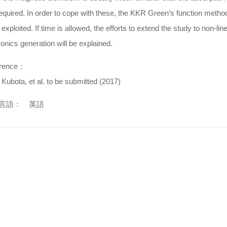
equired. In order to cope with these, the KKR Green’s function metho
exploited. If time is allowed, the efforts to extend the study to non-li
nics generation will be explained.
rence：
. Kubota, et al. to be submitted (2017)
言語： 英語