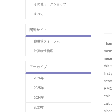
その他ワークショップ
すべて
関連サイト
強磁場フォーラム
Thank
measu
計算物性物理
meas
this 
アーカイブ
first
2026年
scatt
2025年
RMOK
calcu
2024年
calcu
2023年
since