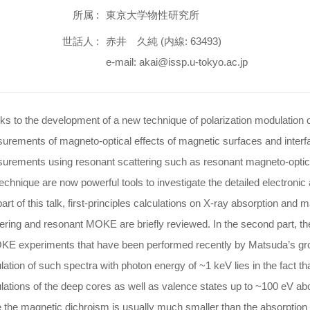
所属 :
東京大学物性研究所
世話人 :
赤井 久純 (内線: 63493)
e-mail: akai@issp.u-tokyo.ac.jp
s to the development of a new technique of polarization modulation of
rements of magneto-optical effects of magnetic surfaces and interfa
urements using resonant scattering such as resonant magneto-opti
technique are now powerful tools to investigate the detailed electroni
 part of this talk, first-principles calculations on X-ray absorption a
ering and resonant MOKE are briefly reviewed. In the second part, the re
E experiments that have been performed recently by Matsuda’s group 
lation of such spectra with photon energy of ~1 keV lies in the fact tha
lations of the deep cores as well as valence states up to ~100 eV a
 the magnetic dichroism is usually much smaller than the absorption or