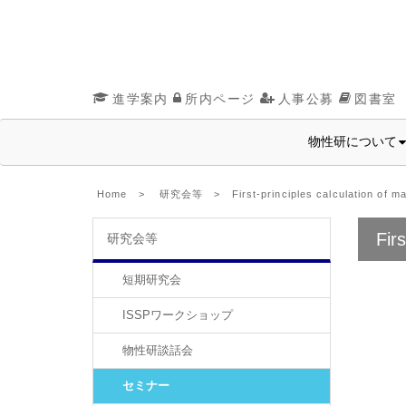
進学案内
所内ページ
人事公募
図書室
物性研について
Home
>
研究会等
> First-principles calculation of ma
Fir
研究会等
短期研究会
ISSPワークショップ
物性研談話会
セミナー