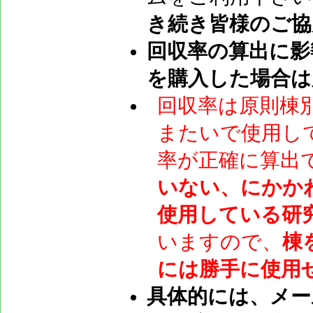
き続き皆様のご協
回収率の算出に影
を購入した場合は
回収率は原則棟
またいで使用し
率が正確に算出
いない、にかか
使用している研
いますので、
棟
には勝手に使用
具体的には、メールにてe