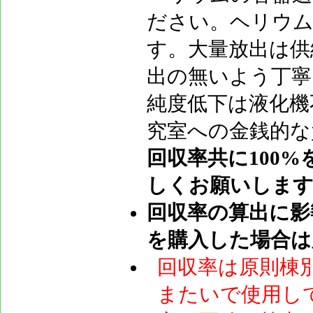
ださい。ヘリウム
す。大量放出は供
出の無いよう丁寧
純度低下は液化機
究室への金銭的な
回収率共に100
しくお願いしま
回収率の算出に影
を購入した場合は
回収率は原則棟
またいで使用し