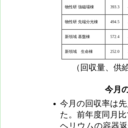
物性研 強磁場棟
393.3
物性研 先端分光棟
494.5
新領域 基盤棟
572.4
新領域 生命棟
252.0
（回収量、供
今月の
今月の回収率は先月
た。前年度同月比
ヘリウムの容器返