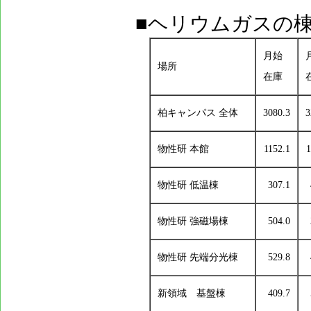
■ヘリウムガスの棟別回収
月始
場所
在庫
柏キャンパス 全体
3080.3
3
物性研 本館
1152.1
1
物性研 低温棟
307.1
物性研 強磁場棟
504.0
物性研 先端分光棟
529.8
新領域 基盤棟
409.7