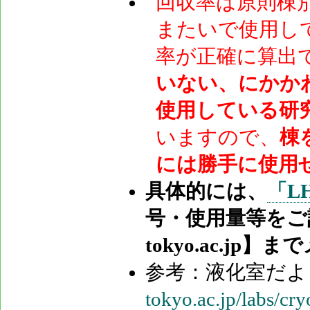
回収率は原則棟
またいで使用し
率が正確に算出
いない、にかか
使用している研
いますので、
棟
には勝手に使用
具体的には、
「L
号・使用量等をご記入
tokyo.ac.j
参考：液化室だよ
tokyo.ac.jp/labs/cr