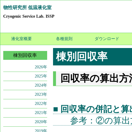
物性研究所 低温液化室
Cryogenic Service Lab. ISSP
液化室概要
各種規則
ダウンロード
棟別回収率
棟別回収率
2026年
回収率の算出方
2025年
2024年
2023年
2022年
■ 回収率の併記と算出方
2021年
参考：②の算出方
2020年
2019年