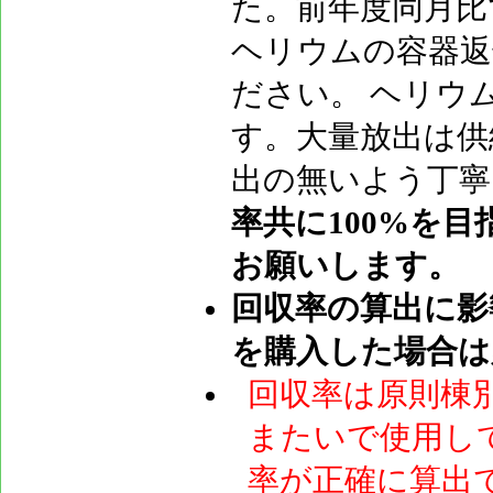
た。前年度同月比
ヘリウムの容器返
ださい。 ヘリウ
す。大量放出は供
出の無いよう丁寧
率共に100%を
お願いします。
回収率の算出に影
を購入した場合は
回収率は原則棟
またいで使用し
率が正確に算出