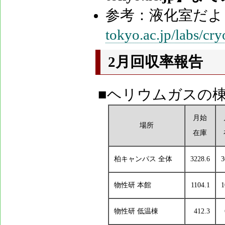
参考：液化室だよ
tokyo.ac.jp/labs/cr
2月回収率報告
■ヘリウムガスの棟別回収
月始
場所
在庫
柏キャンパス 全体
3228.6
3
物性研 本館
1104.1
1
物性研 低温棟
412.3