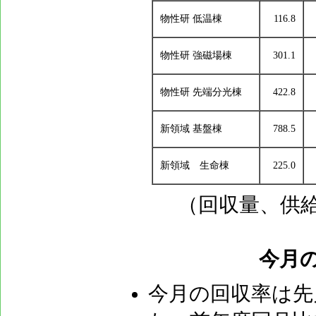
物性研 低温棟
116.8
物性研 強磁場棟
301.1
物性研 先端分光棟
422.8
新領域 基盤棟
788.5
新領域 生命棟
225.0
（回収量、供
今月の
今月の回収率は先月