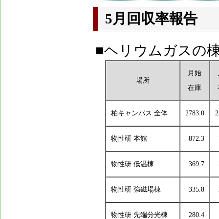
5月回収率報告
■ヘリウムガスの棟別回収
月始
場所
在庫
柏キャンパス 全体
2783.0
2
物性研 本館
872.3
物性研 低温棟
369.7
物性研 強磁場棟
335.8
物性研 先端分光棟
280.4