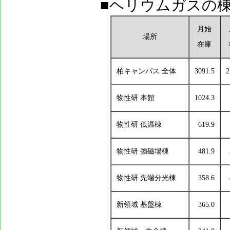
■ヘリウムガスの棟別回収
月始
場所
在庫
柏キャンパス 全体
3091.5
2
物性研 本館
1024.3
物性研 低温棟
619.9
物性研 強磁場棟
481.9
物性研 先端分光棟
358.6
新領域 基盤棟
365.0