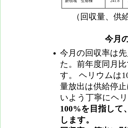
新領域 生命棟
241.8
（回収量、供
今月の
今月の回収率は先月
た。前年度同月比
す。 ヘリウムは
量放出は供給停止
いよう丁寧にヘリ
100%を目指し
します。