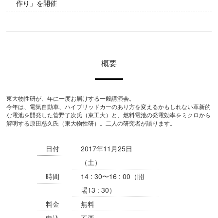
作り」を開催
概要
東大物性研が、年に一度お届けする一般講演会。
今年は、電気自動車、ハイブリッドカーのあり方を変えるかもしれない革新的
な電池を開発した菅野了次氏（東工大）と、燃料電池の発電効率をミクロから
解明する原田慈久氏（東大物性研）。二人の研究者が語ります。
日付
2017年11月25日
（土）
時間
14 : 30〜16 : 00（開
場13 : 30）
料金
無料
申込
不要