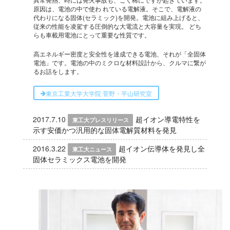
原因は、電池の中で使わ れている電解液。そこで、電解液の
代わりになる固体(セラミック)を開発。電池に組み上げると、
従来の性能を凌駕する圧倒的な大電流と大容量を実現。 どち
らも車載用電池にとって重要な性質です。
高エネルギー密度と安全性を達成できる電池、それが「全固体
電池」です。電池の中のミクロな材料設計から、クルマに繋が
るお話をします。
東京工業大学大学院 菅野・平山研究室
2017.7.10
超イオン導電特性を
東工大プレスリリース
示す安価かつ汎用的な固体電解質材料を発見
2016.3.22
超イオン伝導体を発見し全
東工大ニュース
固体セラミックス電池を開発