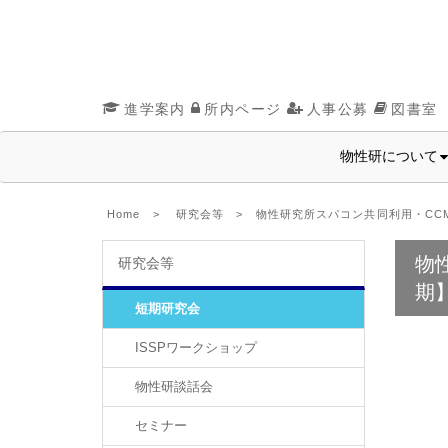
進学案内
所内ページ
人事公募
図書室
物性研について
Home
>
研究会等
> 物性研究所スパコン共同利用・CCM
物
研究会等
期
短期研究会
ISSPワークショップ
物性研談話会
セミナー