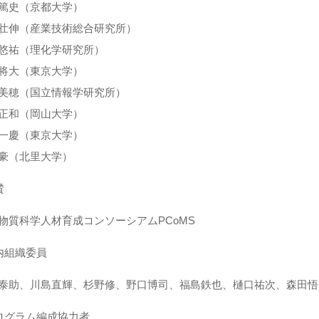
篤史（京都大学）
壮伸（産業技術総合研究所）
悠祐（理化学研究所）
将大（東京大学）
美穂（国立情報学研究所）
正和（岡山大学）
一慶（東京大学）
豪（北里大学）
賛
物質科学人材育成コンソーシアムPCoMS
内組織委員
泰助、川島直輝、杉野修、野口博司、福島鉄也、樋口祐次、森田悟
ログラム編成協力者