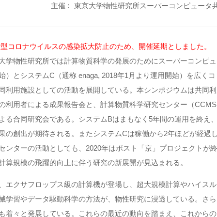
主催 :
東京大学物性研究所スーパーコンピュータ
型コロナウイルスの感染拡大防止のため、開催延期としました。
大学物性研究所では計算物質科学の発展のためにスーパーコンピュータ・シス
始）とシステムC（通称 enaga, 2018年1月より運用開始）を
同利用施設としての活動を展開している。本シンポジウムは共同利
の利用者による成果報告会と、計算物質科学研究センター（CCM
よる合同研究会である。システムBはまもなく5年間の運用を終え
果の創出が期待される。またシステムCは稼働から2年ほどが経過
センターの活動としても、2020年はポスト「京」プロジェクトが
計算規模の飛躍的向上に伴う研究の新展開が見込まれる。
、エクサフロップス級の計算機が登場し、超大規模計算やハイスル
械学習やデータ駆動科学の方法が、物性研究に浸透している。さら
も着々と発展している。これらの最近の動向を踏まえ、これからの