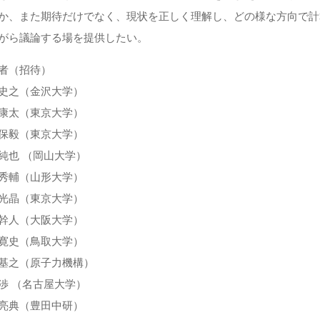
か、また期待だけでなく、現状を正しく理解し、どの様な方向で計
がら議論する場を提供したい。
者（招待）
史之（金沢大学）
康太（東京大学）
保毅（東京大学）
純也 （岡山大学）
秀輔（山形大学）
光晶（東京大学）
幹人（大阪大学）
寛史（鳥取大学）
基之（原子力機構）
渉 （名古屋大学）
亮典（豊田中研）