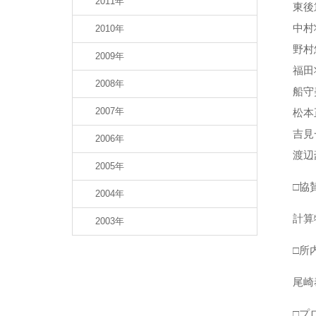
2011年
東後
中村
2010年
野村
2009年
福田
2008年
船守
2007年
松本
吉見
2006年
渡辺
2005年
□協
2004年
計算
2003年
□所
尾崎
□プ