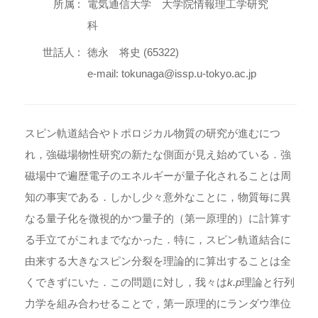
所属 :
電気通信大学 大学院情報理工学研究
科
世話人 :
徳永 将史 (65322)
e-mail: tokunaga@issp.u-tokyo.ac.jp
スピン軌道結合やトポロジカル物質の研究が進むにつ
れ，強磁場物性研究の新たな側面が見え始めている．強
磁場中で遍歴電子のエネルギーが量子化されることは周
知の事実である．しかし少々意外なことに，物質毎に異
なる量子化を微視的かつ量子的（第一原理的）に計算す
る手立てがこれまでなかった．特に，スピン軌道結合に
由来する大きなスピン分裂を理論的に算出することは全
くできずにいた．この問題に対し，我々は
k.p
理論と行列
力学を組み合わせることで，第一原理的にランダウ準位