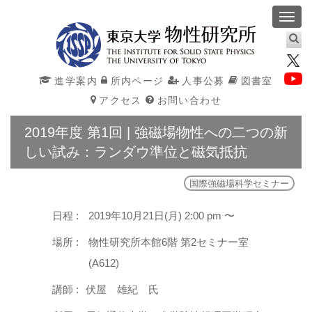
Toggl
navig
進学案内
所内ページ
人事公募
図書室
アクセス
お問い合わせ
2019年度 第1回 | 強磁場物性への二つの新
しい試み：ランダウ準位と磁気抵抗
国際強磁場科学セミナー
日程 :
2019年10月21日(月) 2:00 pm 〜
場所 :
物性研究所本館6階 第2セミナー室
(A612)
講師 :
伏屋 雄紀 氏