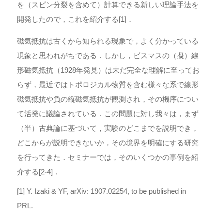
を（スピン分裂を含めて）計算できる新しい理論手法を
開発したので，これを紹介する[1]．
磁気抵抗は古くから知られる現象で，よく分かっている
現象と思われがちである．しかし，ビスマスの（擬）線
形磁気抵抗（1928年発見）は未だ完全な理解に至ってお
らず，最近ではトポロジカル物質を含む様々な系で線形
磁気抵抗や負の縦磁気抵抗が観測され，その機序につい
て活発に議論されている．この問題に対し我々は，まず
（半）古典論に基づいて，実験のどこまでを説明でき，
どこからが説明できないか，その境界を明確にする研究
を行ってきた．セミナーでは，そのいくつかの事例を紹
介する[2-4]．
[1] Y. Izaki & YF, arXiv: 1907.02254, to be published in
PRL.