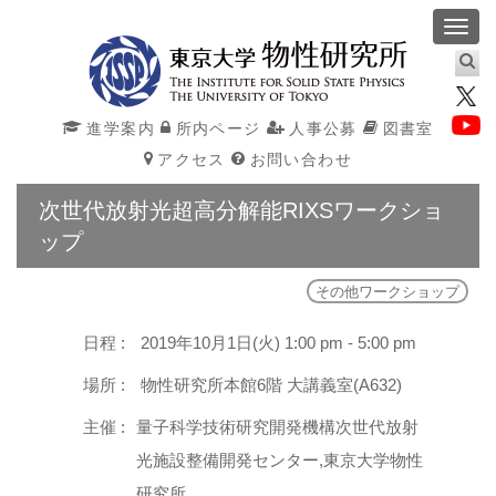
Toggl
navig
進学案内
所内ページ
人事公募
図書室
アクセス
お問い合わせ
次世代放射光超高分解能RIXSワークショ
ップ
その他ワークショップ
日程 :
2019年10月1日(火) 1:00 pm - 5:00 pm
場所 :
物性研究所本館6階 大講義室(A632)
主催 :
量子科学技術研究開発機構次世代放射
光施設整備開発センター,東京大学物性
研究所