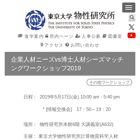
Toggl
navig
進学案内
所内ページ
人事公募
図書室
アクセス
お問い合わせ
企業人材ニーズvs博士人材シーズマッチ
ングワークショップ2019
その他ワークショップ
日程 :
2019年5月17日(金) 10:00 am - 5:40 pm
* [情報交換会] 17：50～19：20
場所 :
物性研究所本館6階 大講義室(A632)
主催 :
東京大学物性研究所計算物質科学人材