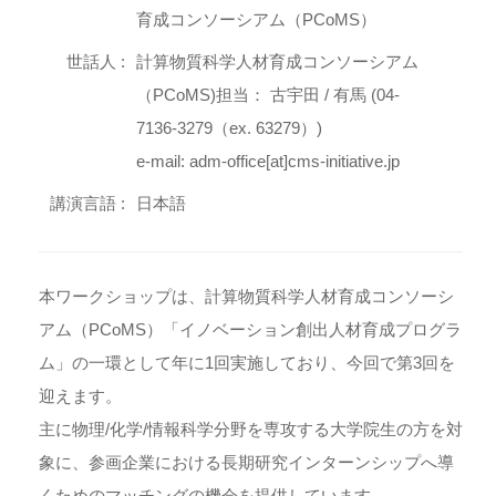
育成コンソーシアム（PCoMS）
世話人 :
計算物質科学人材育成コンソーシアム
（PCoMS)担当： 古宇田 / 有馬 (04-
7136-3279（ex. 63279）)
e-mail: adm-office[at]cms-initiative.jp
講演言語 :
日本語
本ワークショップは、計算物質科学人材育成コンソーシ
アム（PCoMS）「イノベーション創出人材育成プログラ
ム」の一環として年に1回実施しており、今回で第3回を
迎えます。
主に物理/化学/情報科学分野を専攻する大学院生の方を対
象に、参画企業における長期研究インターンシップへ導
くためのマッチングの機会を提供しています。