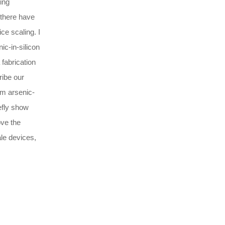
ing
 there have
ce scaling. I
ic-in-silicon
 fabrication
ribe our
om arsenic-
iefly show
ove the
ale devices,