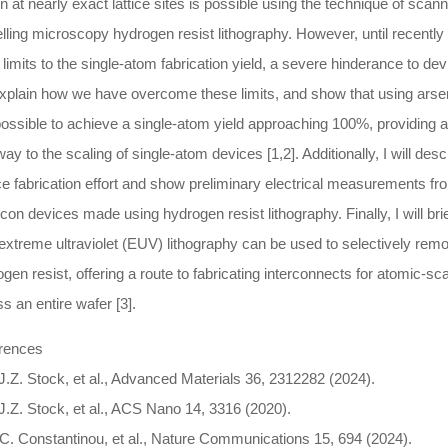
on at nearly exact lattice sites is possible using the technique of scann
lling microscopy hydrogen resist lithography. However, until recently
limits to the single-atom fabrication yield, a severe hinderance to devi
explain how we have overcome these limits, and show that using arsen
 possible to achieve a single-atom yield approaching 100%, providing a
ay to the scaling of single-atom devices [1,2]. Additionally, I will desc
e fabrication effort and show preliminary electrical measurements fr
licon devices made using hydrogen resist lithography. Finally, I will br
xtreme ultraviolet (EUV) lithography can be used to selectively rem
gen resist, offering a route to fabricating interconnects for atomic-sc
s an entire wafer [3].
rences
.J.Z. Stock, et al., Advanced Materials 36, 2312282 (2024).
.J.Z. Stock, et al., ACS Nano 14, 3316 (2020).
.C. Constantinou, et al., Nature Communications 15, 694 (2024).