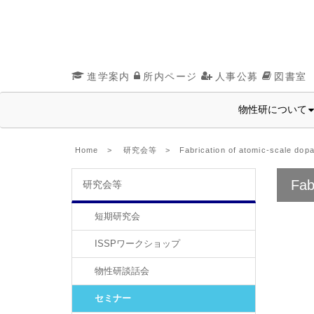
進学案内
所内ページ
人事公募
図書室
物性研について
Home
>
研究会等
> Fabrication of atomic-scale dopant
Fab
研究会等
短期研究会
ISSPワークショップ
物性研談話会
セミナー