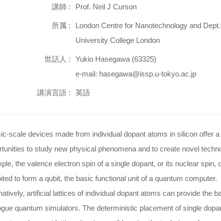
講師 :
Prof. Neil J Curson
所属 :
London Centre for Nanotechnology and Dept. E
University College London
世話人 :
Yukio Hasegawa (63325)
e-mail: hasegawa@issp.u-tokyo.ac.jp
講演言語 :
英語
c-scale devices made from individual dopant atoms in silicon offer a 
tunities to study new physical phenomena and to create novel techno
le, the valence electron spin of a single dopant, or its nuclear spin, 
ited to form a qubit, the basic functional unit of a quantum computer.
natively, artificial lattices of individual dopant atoms can provide the ba
ogue quantum simulators. The deterministic placement of single dopa