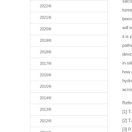
silic
2022年
tunne
2021年
been 
will 
2020年
it is
2019年
pathw
2018年
devic
in-si
2017年
how e
2016年
hydro
2015年
acros
2014年
Refe
2013年
[1] T
[2] T
2012年
[3] P