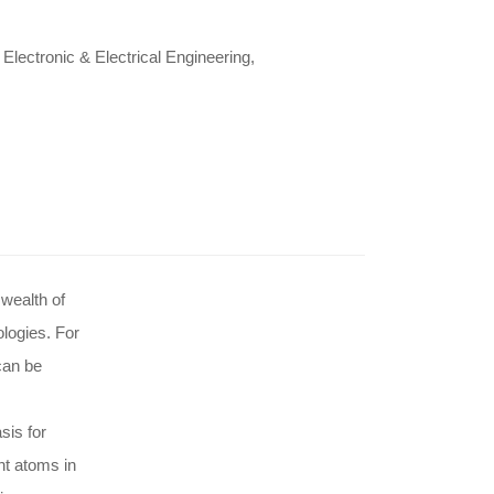
lectronic & Electrical Engineering,
wealth of
logies. For
can be
sis for
nt atoms in