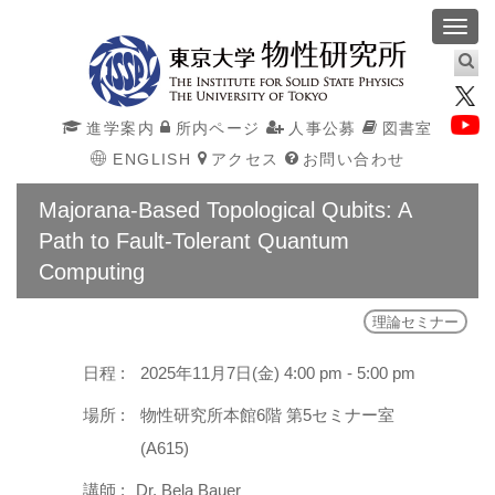
Toggl
navig
進学案内
所内ページ
人事公募
図書室
ENGLISH
アクセス
お問い合わせ
Majorana-Based Topological Qubits: A
Path to Fault-Tolerant Quantum
Computing
理論セミナー
日程 :
2025年11月7日(金) 4:00 pm - 5:00 pm
場所 :
物性研究所本館6階 第5セミナー室
(A615)
講師 :
Dr. Bela Bauer