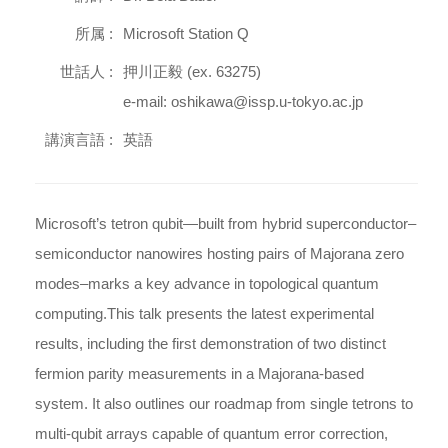
所属 :
Microsoft Station Q
世話人 :
押川正毅 (ex. 63275)
e-mail: oshikawa@issp.u-tokyo.ac.jp
講演言語 :
英語
Microsoft’s tetron qubit—built from hybrid superconductor–
semiconductor nanowires hosting pairs of Majorana zero
modes–marks a key advance in topological quantum
computing.This talk presents the latest experimental
results, including the first demonstration of two distinct
fermion parity measurements in a Majorana-based
system. It also outlines our roadmap from single tetrons to
multi-qubit arrays capable of quantum error correction,