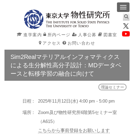
Toggl
navig
進学案内
所内ページ
人事公募
図書室
アクセス
お問い合わせ
Sim2Realマテリアルインフォマティクス
による生分解性高分子設計：MDデータベ
ースと転移学習の融合に向けて
理論セミナー
日程 :
2025年11月12日(水) 4:00 pm - 5:00 pm
場所 :
Zoom及び物性研究所6階第5セミナー室
（A615）
こちらから事前登録をお願いします