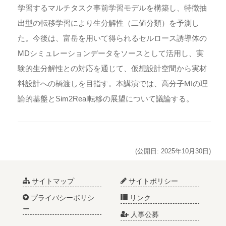
学習するマルチタスク事前学習モデルを構築し、特徴抽
出型の転移学習により生分解性（二値分類）を予測し
た。今後は、富岳を用いて得られるセルロース誘導体の
MDシミュレーションデータをソースとして活用し、実
験的生分解性との対応を通じて、仮想設計空間から実材
料設計への橋渡しを目指す。本講演では、高分子MIの理
論的基盤とSim2Real転移の展望について議論する。
(公開日: 2025年10月30日)
サイトマップ
サイトポリシー
プライバシーポリシ
リンク
ー
人事公募