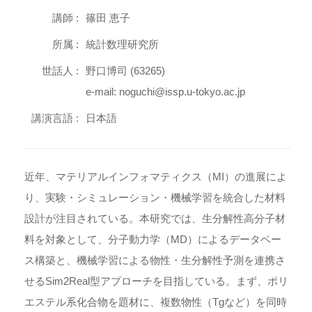
講師 :
篠田 恵子
所属 :
統計数理研究所
世話人 :
野口博司 (63265)
e-mail: noguchi@issp.u-tokyo.ac.jp
講演言語 :
日本語
近年、マテリアルインフォマティクス（MI）の進展によ
り、実験・シミュレーション・機械学習を統合した材料
設計が注目されている。本研究では、生分解性高分子材
料を対象として、分子動力学（MD）によるデータベー
ス構築と、機械学習による物性・生分解性予測を連携さ
せるSim2Real型アプローチを目指している。まず、ポリ
エステル系化合物を題材に、複数物性（Tgなど）を同時